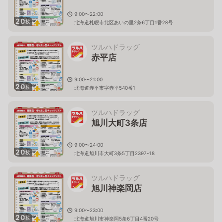
9:00〜22:00
20
枚
北海道札幌市北区あいの里2条6丁目1番28号
ツルハドラッグ
赤平店
9:00〜21:00
20
枚
北海道赤平市字赤平540番1
ツルハドラッグ
旭川大町3条店
9:00〜24:00
20
枚
北海道旭川市大町3条5丁目2397-18
ツルハドラッグ
旭川神楽岡店
9:00〜23:00
20
枚
北海道旭川市神楽岡5条6丁目4番20号