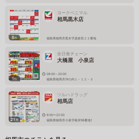
ヨークベニマル
相馬黒木店
8
枚
福島県相馬市黒木字源多田２２番地
全日食チェーン
大橋屋 小泉店
09:00～20:00
1
枚
福島県相馬市沖の内１－１２－３
ツルハドラッグ
相馬店
9:00〜22:00
21
枚
福島県相馬市小泉字根岸96番地1