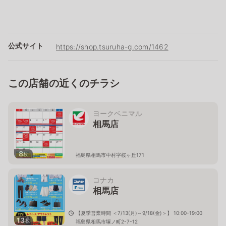
公式サイト
https://shop.tsuruha-g.com/1462
この店舗の近くのチラシ
ヨークベニマル
相馬店
8
枚
福島県相馬市中村字桜ヶ丘171
コナカ
相馬店
【夏季営業時間 ＜7/13(月)～9/18(金)＞】 10:00-19:00
13
枚
福島県相馬市塚ノ町2-7-12