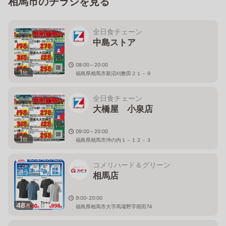
相馬市のチラシを見る
全日食チェーン
中島ストア
08:00～20:00
1
枚
福島県相馬市新沼刈敷田２１－９
全日食チェーン
大橋屋 小泉店
09:00～20:00
1
枚
福島県相馬市沖の内１－１２－３
コメリハード＆グリーン
相馬店
9:00-20:00
48
枚
福島県相馬市大字馬場野字雨田74