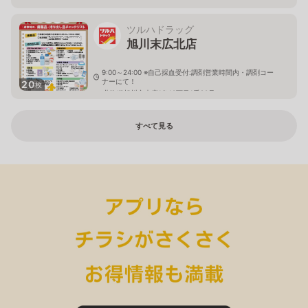
ツルハドラッグ
旭川末広北店
9:00～24:00 ※自己採血受付:調剤営業時間内・調剤コー
ナーにて！
20
枚
北海道旭川市末広1条10丁目1番20号
すべて見る