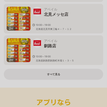
アベイル
北見メッセ店
10:00～19:00
2
枚
北海道北見市東三輪４－７－１２
アベイル
釧路店
10:00～19:00
2
枚
北海道釧路郡釧路町木場１－３－５
すべて見る