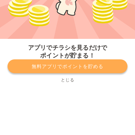
今すぐアプリをダウンロードする
アプリでチラシを見るだけで
ポイントが貯まる！
無料アプリでポイントを貯める
プライバシーポリシー
利用規約
運営会社
サービスに関してのお問い合わせ
チラシ掲載をお考えの方
とじる
Copyright© Kurashiru, Inc. All Rights Reserved.