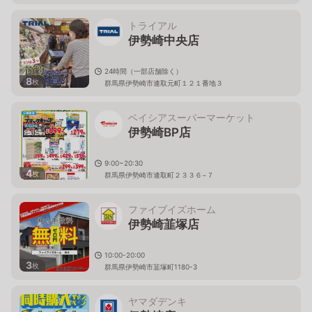
トライアル
伊勢崎中央店
24時間（一部店舗除く）
8
枚
群馬県伊勢崎市連取元町１２１番地３
ベイシアスーパーマーケット
伊勢崎BP店
9:00~20:30
4
枚
群馬県伊勢崎市連取町２３３６−７
ファイブイズホーム
伊勢崎韮塚店
10:00-20:00
3
枚
群馬県伊勢崎市韮塚町1180-3
ヤマダデンキ