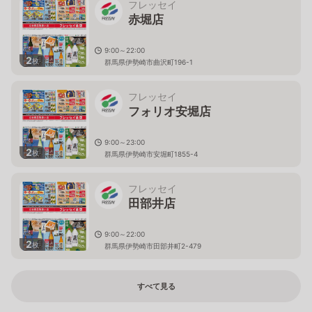
フレッセイ
赤堀店
9:00～22:00
2
枚
群馬県伊勢崎市曲沢町196-1
フレッセイ
フォリオ安堀店
9:00～23:00
2
枚
群馬県伊勢崎市安堀町1855-4
フレッセイ
田部井店
9:00～22:00
2
枚
群馬県伊勢崎市田部井町2-479
すべて見る