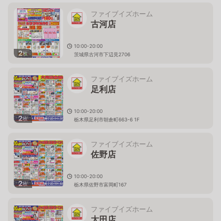
ファイブイズホーム
古河店
10:00-20:00
2
枚
茨城県古河市下辺見2706
ファイブイズホーム
足利店
10:00-20:00
2
枚
栃木県足利市朝倉町663-6 1F
ファイブイズホーム
佐野店
10:00-20:00
2
枚
栃木県佐野市富岡町167
ファイブイズホーム
太田店