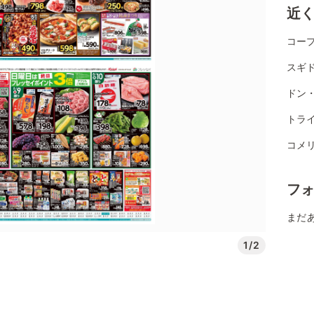
近
コー
スギ
ドン
トラ
コメ
フ
まだ
1/2