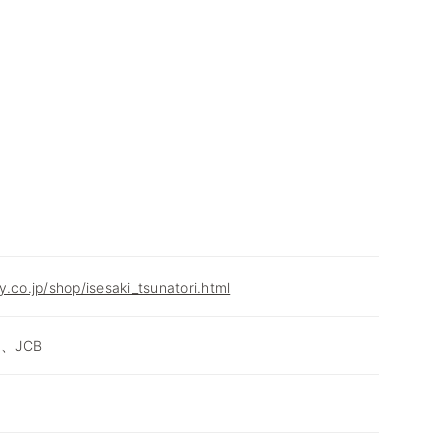
.co.jp/shop/isesaki_tsunatori.html
d、JCB