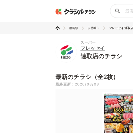
群馬県
伊勢崎市
フレッセイ 連取
スーパー
フレッセイ
連取店のチラシ
最新のチラシ（全2枚）
最終更新：2026/08/08