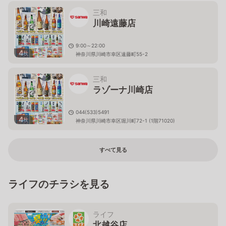
三和
川崎遠藤店
9:00～22:00
4
枚
神奈川県川崎市幸区遠藤町55-2
三和
ラゾーナ川崎店
044(533)5491
4
枚
神奈川県川崎市幸区堀川町72-1 (1階71020)
すべて見る
ライフのチラシを見る
ライフ
北越谷店