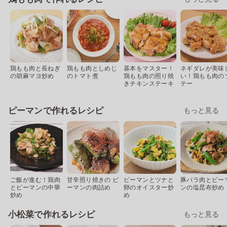
鶏もも肉と長ねぎ
鶏もも肉としめじ
基本をマスター！
ネギダレが美味
の胡麻マヨ炒め
のトマト煮
鶏もも肉の照り焼
い！鶏もも肉の
きチキンステーキ
テー
ピーマンで作れるレシピ
もっと見る
ご飯が進む！鶏肉
甘辛照り焼きの ピ
ピーマンとツナと
豚バラ肉とピー
とピーマンの中華
ーマンの肉詰め
卵のオイスター炒
ンの塩昆布炒め
炒め
め
小松菜で作れるレシピ
もっと見る