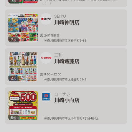
7
枚
い。）
神奈川県川崎市幸区下平間290
SEIYU
川崎神明店
24時間営業
2
枚
神奈川県川崎市幸区神明町2-89
三和
川崎遠藤店
9:00～22:00
4
枚
神奈川県川崎市幸区遠藤町55-2
コーナン
川崎小向店
9
枚
神奈川県川崎市幸区小向西町2丁目4番地