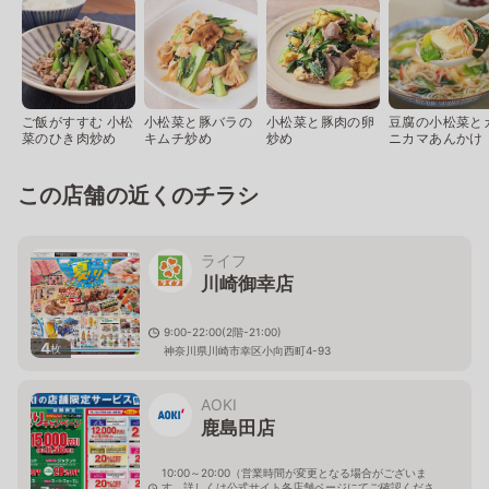
ご飯がすすむ 小松
小松菜と豚バラの
小松菜と豚肉の卵
豆腐の小松菜と
菜のひき肉炒め
キムチ炒め
炒め
ニカマあんかけ
この店舗の近くのチラシ
ライフ
川崎御幸店
9:00-22:00(2階-21:00)
4
枚
神奈川県川崎市幸区小向西町4-93
AOKI
鹿島田店
10:00～20:00（営業時間が変更となる場合がございま
す。詳しくは公式サイト各店舗ページにてご確認くださ