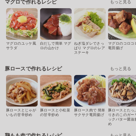
マグロで作れるレシピ
もっと見る
マグロのユッケ風
白だしで簡単 マグ
ねぎ塩ダレでさっ
マグロのコロコ
サラダ
ロの山かけ
ぱり マグロのレア
竜田揚げ
ステーキ
豚ロースで作れるレシピ
もっと見る
豚ロースとじゃが
豚ロースと小松菜
豚ロース肉で 簡単
豚ロースとたっ
いもの甘辛炒め
の甘辛炒め
サクサク竜田揚げ
りきのこのガー
ックバター醤油
め
鶏もも肉で作れるレシピ
もっと見る