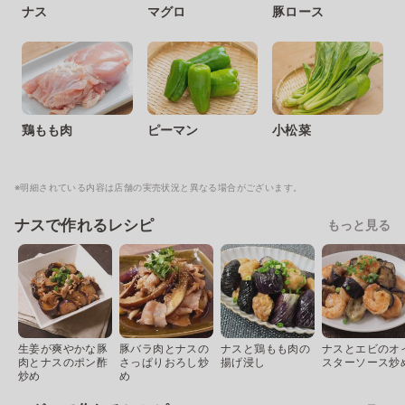
ナス
マグロ
豚ロース
鶏もも肉
ピーマン
小松菜
※明細されている内容は店舗の実売状況と異なる場合がございます。
ナスで作れるレシピ
もっと見る
生姜が爽やかな豚
豚バラ肉とナスの
ナスと鶏もも肉の
ナスとエビのオ
肉とナスのポン酢
さっぱりおろし炒
揚げ浸し
スターソース炒
炒め
め