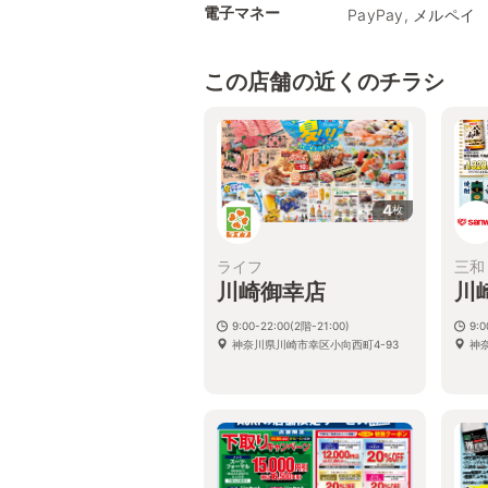
電子マネー
PayPay, メルペイ
この店舗の近くのチラシ
4
枚
ライフ
三和
川崎御幸店
川
9:00-22:00(2階-21:00)
9:
神奈川県川崎市幸区小向西町4-93
神