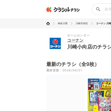
神奈川県
川崎市幸区
コーナン 川
ホームセンター
コーナン
川崎小向店のチラ
最新のチラシ（全9枚）
最終更新：2026/08/01