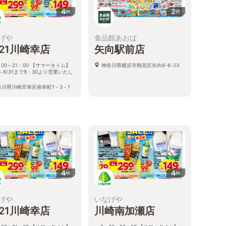
4
2
枚
枚
げや
食品館あおば
a21川崎幸店
矢向駅前店
：00～21：00 【サマータイム】
神奈川県横浜市鶴見区矢向6-6-23
1～8/31まで9：30より営業いたし
す
奈川県川崎市幸区南幸町1－3－1
4
4
枚
枚
げや
いなげや
a21川崎幸店
川崎南加瀬店