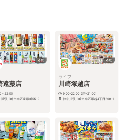
4
4
枚
枚
ライフ
崎遠藤店
川崎塚越店
00～22:00
9:00-22:00(2階-21:00)
奈川県川崎市幸区遠藤町55-2
神奈川県川崎市幸区塚越4丁目298-1