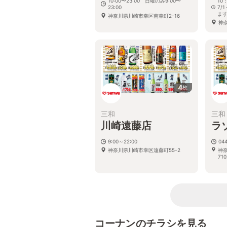
10:00〜23:00 日曜のみ9:00〜
10
23:00
7/
ま
神奈川県川崎市幸区南幸町2-16
神
4
枚
三和
三和
川崎遠藤店
ラ
9:00～22:00
044
神奈川県川崎市幸区遠藤町55-2
神奈
710
コーナンのチラシを見る