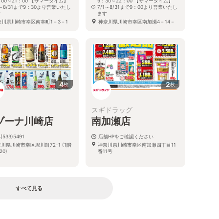
：00～21：00 【サマータイム】
9：30～22：00 【サマータイム】
1～8/31まで9：30より営業いたし
7/1～8/31まで9：00より営業いたし
す
ます
奈川県川崎市幸区南幸町1－3－1
神奈川県川崎市幸区南加瀬4－14－
30
4
2
枚
枚
スギドラッグ
ゾーナ川崎店
南加瀬店
(533)5491
店舗HPをご確認ください
川県川崎市幸区堀川町72-1 (1階
神奈川県川崎市幸区南加瀬四丁目11
20)
番11号
すべて見る