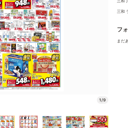
三和 
三和 
フ
まだ
1/9