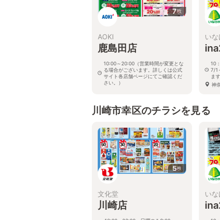
7
枚
AOKI
いな
鹿島田店
in
10:00～20:00（営業時間が変更とな
10
る場合がございます。詳しくは公式
7/
サイト各店舗ページにてご確認くだ
ま
さい。）
神
神奈川県川崎市幸区下平間290
川崎市幸区のチラシを見る
5
枚
文化堂
いな
川崎店
in