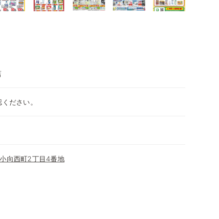
店
認ください。
小向西町2丁目4番地