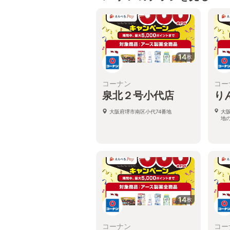
14
枚
コーナン
コー
泉北２号小代店
り
大阪府堺市南区小代74番地
大
地
14
枚
コーナン
コー