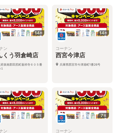
14
14
枚
枚
ナン
コーナン
んくう羽倉崎店
西宮今津店
阪府泉南郡田尻町嘉祥寺６０５番
兵庫県西宮市今津港町1番26号
の１
9
7
枚
枚
ナン
コーナン