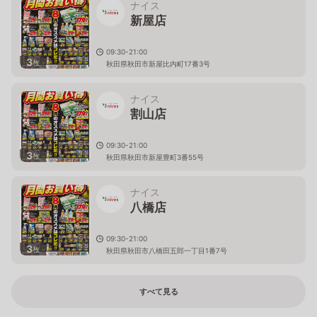
ナイス
新屋店
09:30-21:00
3
枚
秋田県秋田市新屋比内町17番3号
ナイス
割山店
09:30-21:00
3
枚
秋田県秋田市新屋豊町3番55号
ナイス
八橋店
09:30-21:00
3
枚
秋田県秋田市八橋田五郎一丁目1番7号
すべて見る