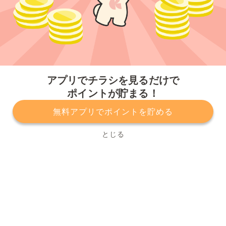
今すぐアプリをダウンロードする
アプリでチラシを見るだけで
ポイントが貯まる！
無料アプリでポイントを貯める
プライバシーポリシー
利用規約
運営会社
サービスに関してのお問い合わせ
チラシ掲載をお考えの方
とじる
Copyright© Kurashiru, Inc. All Rights Reserved.