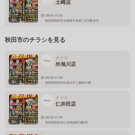
土崎店
09:00-21:00
3
枚
秋田県秋田市土崎港中央四丁目5番35号
秋田市のチラシを見る
ナイス
外旭川店
09:30-21:00
3
枚
秋田県秋田市外旭川字三後田67番
ナイス
仁井田店
09:30-21:00
3
枚
秋田県秋田市仁井田緑町2番8号