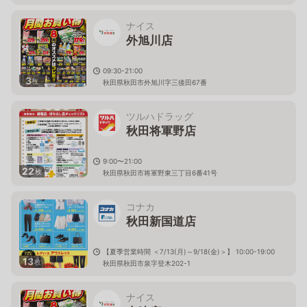
ナイス
外旭川店
09:30-21:00
3
枚
秋田県秋田市外旭川字三後田67番
ツルハドラッグ
秋田将軍野店
9:00〜21:00
22
枚
秋田県秋田市将軍野東三丁目6番41号
コナカ
秋田新国道店
【夏季営業時間 ＜7/13(月)～9/18(金)＞】 10:00-19:00
13
枚
秋田県秋田市泉字登木202-1
ナイス