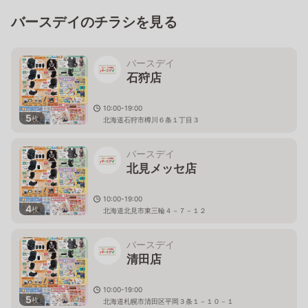
バースデイのチラシを見る
バースデイ
石狩店
10:00-19:00
5
枚
北海道石狩市樽川６条１丁目３
バースデイ
北見メッセ店
10:00-19:00
4
枚
北海道北見市東三輪４－７－１２
バースデイ
清田店
10:00-19:00
5
枚
北海道札幌市清田区平岡３条１－１０－１