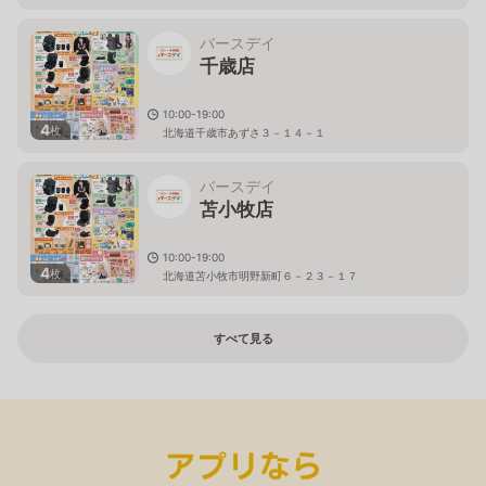
バースデイ
千歳店
10:00-19:00
4
枚
北海道千歳市あずさ３－１４－１
バースデイ
苫小牧店
10:00-19:00
4
枚
北海道苫小牧市明野新町６－２３－１７
すべて見る