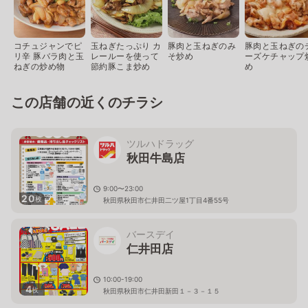
コチュジャンでピ
玉ねぎたっぷり カ
豚肉と玉ねぎのみ
豚肉と玉ねぎの
リ辛 豚バラ肉と玉
レールーを使って
そ炒め
ーズケチャップ
ねぎの炒め物
節約豚こま炒め
め
この店舗の近くのチラシ
ツルハドラッグ
秋田牛島店
9:00〜23:00
20
枚
秋田県秋田市仁井田二ツ屋1丁目4番55号
バースデイ
仁井田店
10:00-19:00
4
枚
秋田県秋田市仁井田新田１－３－１５