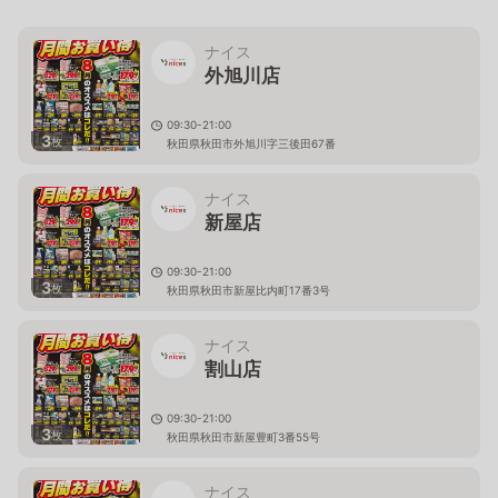
ナイス
外旭川店
09:30-21:00
3
枚
秋田県秋田市外旭川字三後田67番
ナイス
新屋店
09:30-21:00
3
枚
秋田県秋田市新屋比内町17番3号
ナイス
割山店
09:30-21:00
3
枚
秋田県秋田市新屋豊町3番55号
ナイス