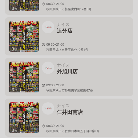
09:30-21:00
3
枚
秋田県秋田市新屋比内町17番3号
ナイス
追分店
09:30-21:00
3
枚
秋田県潟上市天王追分10番1号
ナイス
外旭川店
09:30-21:00
3
枚
秋田県秋田市外旭川字三後田67番
ナイス
仁井田南店
09:30-21:00
3
枚
秋田県秋田市仁井田本町五丁目6番6号