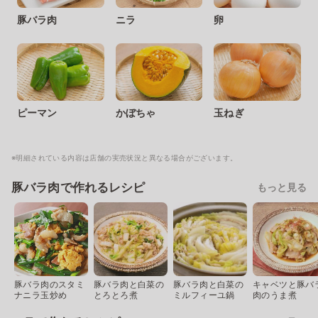
豚バラ肉
ニラ
卵
ピーマン
かぼちゃ
玉ねぎ
※明細されている内容は店舗の実売状況と異なる場合がございます。
豚バラ肉で作れるレシピ
もっと見る
豚バラ肉のスタミ
豚バラ肉と白菜の
豚バラ肉と白菜の
キャベツと豚バ
ナニラ玉炒め
とろとろ煮
ミルフィーユ鍋
肉のうま煮