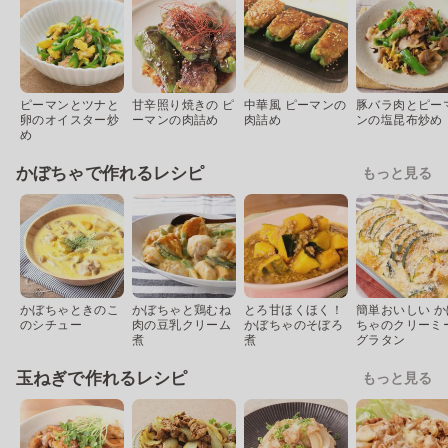
ピーマンとツナと
甘辛照り焼きの ピ
中華風 ピーマンの
豚バラ肉とピー
卵のオイスター炒
ーマンの肉詰め
肉詰め
ンの塩昆布炒め
め
かぼちゃで作れるレシピ
もっと見る
かぼちゃときのこ
かぼちゃと鶏むね
とろ甘ほくほく！
簡単おいしい か
のシチュー
肉の豆乳クリーム
かぼちゃのそぼろ
ちゃのクリーミ
煮
煮
グラタン
玉ねぎで作れるレシピ
もっと見る