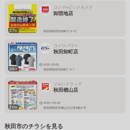
コジマ×ビックカメラ
卸団地店
27
枚
秋田県秋田市卸町2-3-12
コメリパワー
秋田卸町店
9:00-20:00
55
枚
秋田県秋田市卸町1-3-7
ツルハドラッグ
秋田楢山店
9:00〜23:00
20
枚
秋田県秋田市楢山川口境4番21号
秋田市のチラシを見る