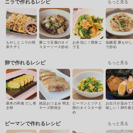
ニラで作れるレシピ
もっと見る
もやしとニラの簡
豚ニラ豆腐のオイ
お弁当に！簡単ニ
低糖質 豚もやし
単チヂミ
スターソース炒め
ラ玉
ラ炒め
卵で作れるレシピ
もっと見る
基本の和食 だし巻
絶品おつまみ 明太
ピーマンとツナと
お出汁が染みて
き卵
チーズ卵焼き
卵のオイスター炒
味しい！卵巾着
め
ピーマンで作れるレシピ
もっと見る