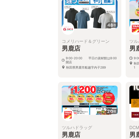
48
枚
コメリハード＆グリーン
ツル
男鹿店
男
9:00-20:00 平日の資材館は8:00
9:
開店
秋
秋田県男鹿市船越字内子289
1
20
枚
ツルハドラッグ
DC
男鹿店
男