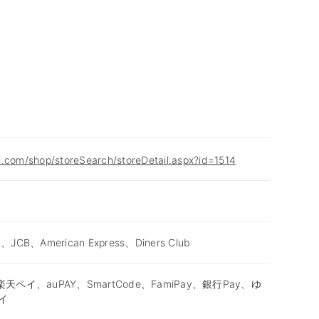
i.com/shop/storeSearch/storeDetail.aspx?id=1514
d、JCB、American Express、Diners Club
天ペイ、auPAY、SmartCode、FamiPay、銀行Pay、ゆ
イ