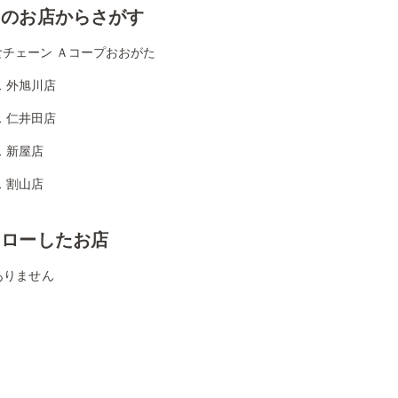
くのお店からさがす
食チェーン Ａコープおおがた
 外旭川店
 仁井田店
 新屋店
 割山店
ォローしたお店
ありません