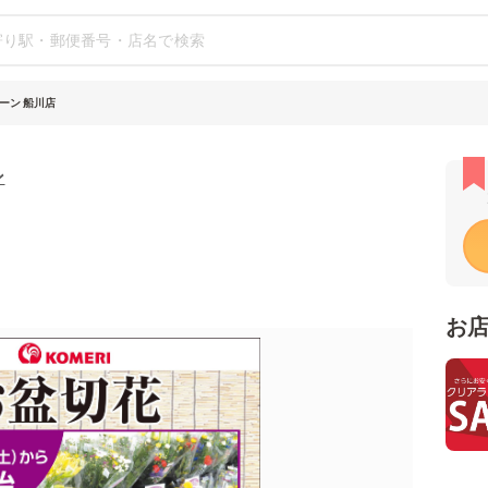
ーン 船川店
ン
お