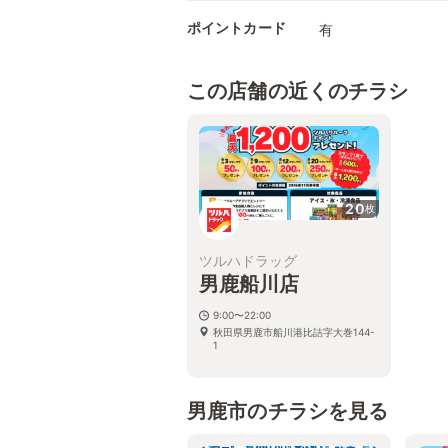
ポイントカード
有
この店舗の近くのチラシ
20
枚
ツルハドラッグ
男鹿船川店
9:00〜22:00
秋田県男鹿市船川港比詰字大巻144-
1
男鹿市のチラシを見る