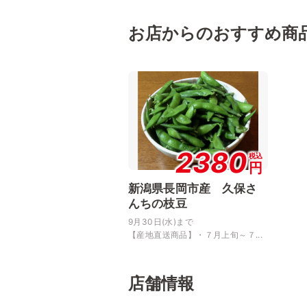
お店からのおすすめ商
2380
税込
円
新潟県長岡市産 久保さ
んちの枝豆
9月30日(水)まで
【産地直送商品】・７月上旬～７...
店舗情報