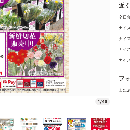
近
全日
ナイス
ナイス
ナイス
ナイス
フ
まだ
1/46