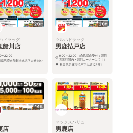
20
20
枚
枚
ハドラッグ
ツルハドラッグ
鹿船川店
男鹿払戸店
00〜22:00
9:00～22:00 （自己採血受付：調剤
営業時間内・調剤コーナーにて！）
田県男鹿市船川港比詰字大巻144-
秋田県男鹿市払戸字大堤127番1
14
5
枚
枚
M
マックスバリュ
鹿店
男鹿店