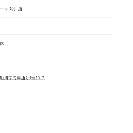
ーン 船川店
休
川字海岸通り1号10-2