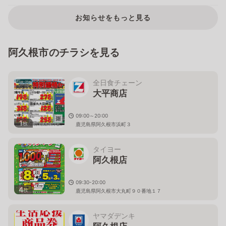
お知らせをもっと見る
阿久根市のチラシを見る
全日食チェーン
大平商店
09:00～20:00
1
枚
鹿児島県阿久根市浜町３
タイヨー
阿久根店
09:30-20:00
4
枚
鹿児島県阿久根市大丸町９０番地１７
ヤマダデンキ