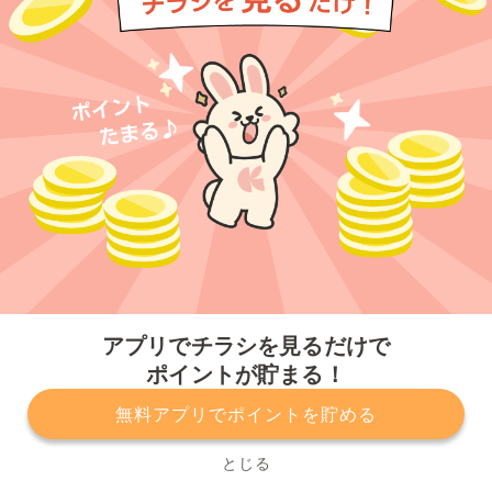
今すぐアプリをダウンロードする
アプリでチラシを見るだけで
ポイントが貯まる！
無料アプリでポイントを貯める
プライバシーポリシー
利用規約
運営会社
サービスに関してのお問い合わせ
チラシ掲載をお考えの方
とじる