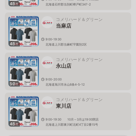
45
枚
北海道石狩郡当別町樺戸町347-2
コメリハード＆グリーン
当麻店
9:00-19:30
45
枚
北海道上川郡当麻町宇園別2区
コメリハード＆グリーン
永山店
9:00-20:00
50
枚
北海道旭川市永山8条4-5-12
コメリハード＆グリーン
東川店
9:00-19:30 10月～3月は19:00閉店
45
枚
北海道上川郡東川町北町4丁目2番15号