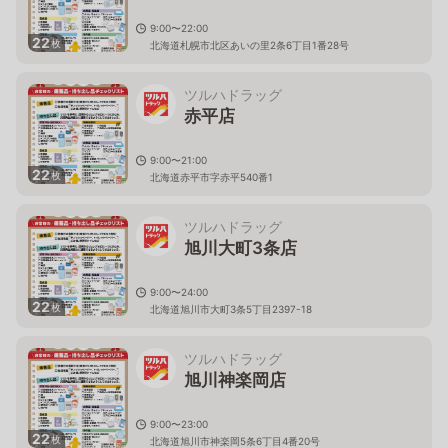
9:00〜22:00
22
枚
北海道札幌市北区あいの里2条6丁目1番28号
ツルハドラッグ
赤平店
9:00〜21:00
22
枚
北海道赤平市字赤平540番1
ツルハドラッグ
旭川大町3条店
9:00〜24:00
22
枚
北海道旭川市大町3条5丁目2397-18
ツルハドラッグ
旭川神楽岡店
9:00〜23:00
22
枚
北海道旭川市神楽岡5条6丁目4番20号