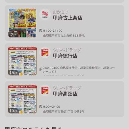
おかじま
甲府古上条店
9：00-21：00
7
枚
山梨県甲府市古上条町 833 番地
ツルハドラッグ
甲府徳行店
9:00～24:00 自己採血受付：調剤営業時間内・調剤コー
ナーにて！
18
枚
山梨県甲府市徳行2丁目17番3号
ツルハドラッグ
甲府高畑店
9:00〜24:00
19
枚
山梨県甲府市高畑1丁目10番5号