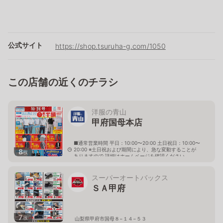
公式サイト
https://shop.tsuruha-g.com/1050
この店舗の近くのチラシ
洋服の青山
甲府国母本店
■通常営業時間 平日：10:00〜20:00 土日祝日：10:00〜
20:00 ※土日祝および期間により、急な変動することが
8
枚
ありますので 詳細はホームページを確認ください
山梨県甲府市国母五丁目20番15号
スーパーオートバックス
ＳＡ甲府
7
枚
山梨県甲府市国母８−１４−５３