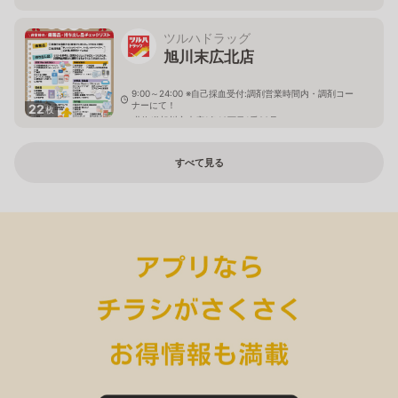
ツルハドラッグ
旭川末広北店
9:00～24:00 ※自己採血受付:調剤営業時間内・調剤コー
ナーにて！
22
枚
北海道旭川市末広1条10丁目1番20号
すべて見る