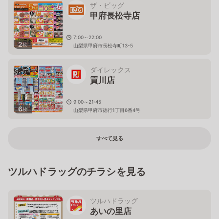
ザ・ビッグ
甲府長松寺店
7:00～22:00
2
枚
山梨県甲府市長松寺町13-5
ダイレックス
貢川店
9:00～21:45
6
枚
山梨県甲府市徳行1丁目6番4号
すべて見る
ツルハドラッグのチラシを見る
ツルハドラッグ
あいの里店