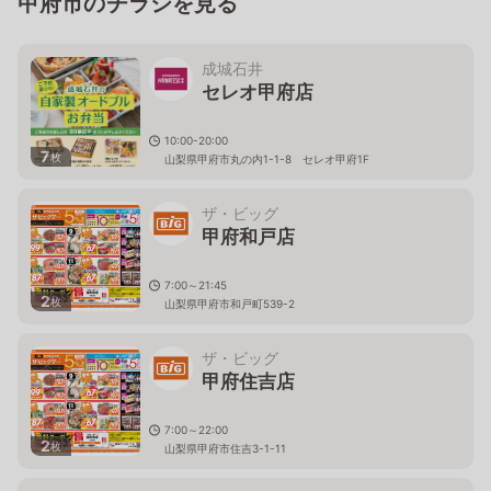
甲府市のチラシを見る
成城石井
セレオ甲府店
10:00-20:00
7
枚
山梨県甲府市丸の内1-1-8 セレオ甲府1F
ザ・ビッグ
甲府和戸店
7:00～21:45
2
枚
山梨県甲府市和戸町539-2
ザ・ビッグ
甲府住吉店
7:00～22:00
2
枚
山梨県甲府市住吉3-1-11