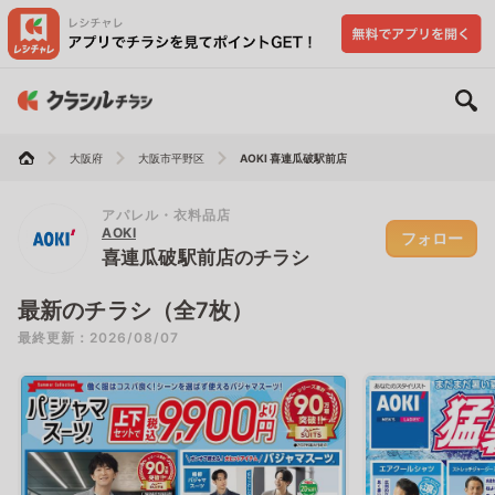
大阪府
大阪市平野区
AOKI 喜連瓜破駅前店
アパレル・衣料品店
AOKI
フォロー
喜連瓜破駅前店のチラシ
最新のチラシ（全7枚）
最終更新：2026/08/07