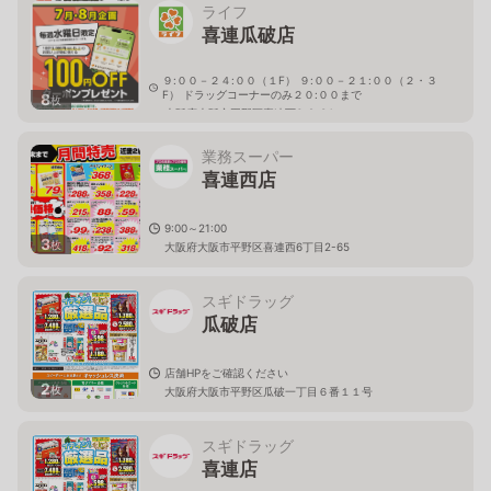
ライフ
喜連瓜破店
９:００－２４:００（１F） ９:００－２１:００（２・３
F） ドラッグコーナーのみ２０:００まで
8
枚
大阪府大阪市平野区喜連西6-2-34
業務スーパー
喜連西店
9:00～21:00
3
枚
大阪府大阪市平野区喜連西6丁目2-65
スギドラッグ
瓜破店
店舗HPをご確認ください
2
枚
大阪府大阪市平野区瓜破一丁目６番１１号
スギドラッグ
喜連店