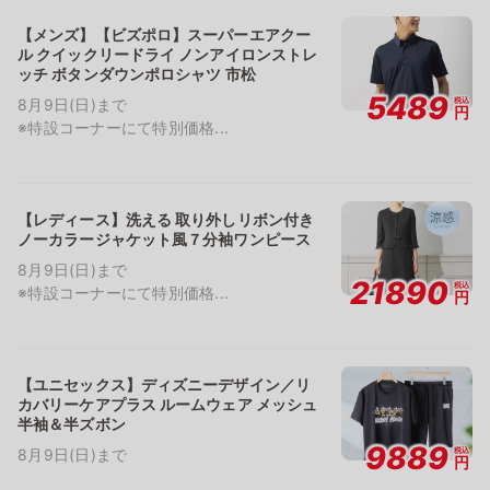
【メンズ】【ビズポロ】スーパーエアクー
ル クイックリードライ ノンアイロンストレ
ッチ ボタンダウンポロシャツ 市松
5489
税込
8月9日(日)まで
円
※特設コーナーにて特別価格...
【レディース】洗える 取り外しリボン付き
ノーカラージャケット風７分袖ワンピース
8月9日(日)まで
21890
税込
※特設コーナーにて特別価格...
円
【ユニセックス】ディズニーデザイン／リ
カバリーケアプラス ルームウェア メッシュ
半袖＆半ズボン
9889
税込
8月9日(日)まで
円