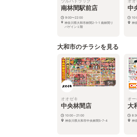
ツルハドラッグ
オオ
南林間駅前店
中
9:00〜22:00
10:
神奈川県大和市林間2-1-1 南林間リ
神
バゲイン１階
大和市のチラシを見る
5
枚
オオゼキ
オー
中央林間店
大
10:00～21:00
8:
神奈川県大和市中央林間5-7-4
神奈