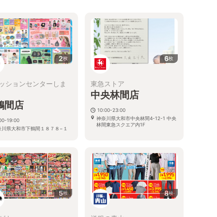
2
6
枚
枚
ッションセンターしま
東急ストア
中央林間店
鶴間店
10:00-23:00
神奈川県大和市中央林間4-12-1 中央
00-19:00
林間東急スクエア内1F
奈川県大和市下鶴間１８７８−１
5
8
枚
枚