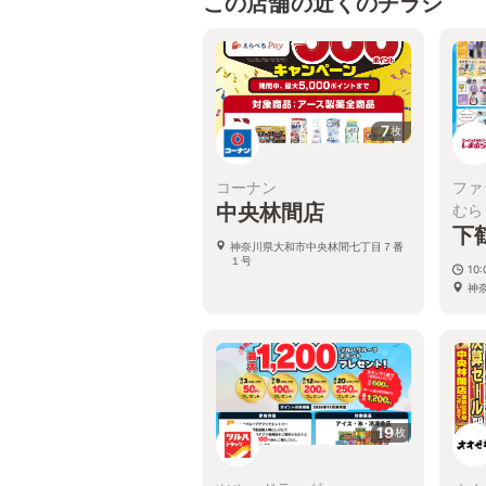
この店舗の近くのチラシ
7
枚
コーナン
ファ
中央林間店
むら
下
神奈川県大和市中央林間七丁目７番
１号
10:
神
19
枚