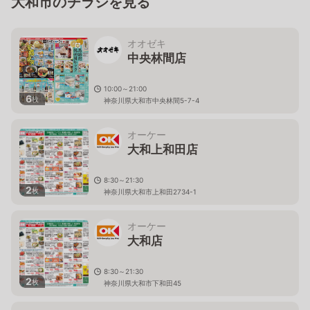
大和市のチラシを見る
オオゼキ
中央林間店
10:00～21:00
6
枚
神奈川県大和市中央林間5-7-4
オーケー
大和上和田店
8:30～21:30
2
枚
神奈川県大和市上和田2734-1
オーケー
大和店
8:30～21:30
2
枚
神奈川県大和市下和田45