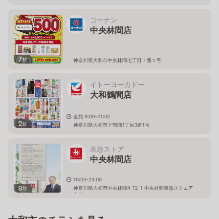
コーナン
中央林間店
7
枚
神奈川県大和市中央林間七丁目７番１号
イトーヨーカドー
大和鶴間店
全館 9:00-21:00
2
枚
神奈川県大和市下鶴間1丁目3番1号
東急ストア
中央林間店
10:00-23:00
9
神奈川県大和市中央林間4-12-1 中央林間東急スクエア
枚
内1F