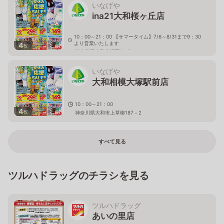
いなげや
ina21大和桜ヶ丘店
10：00～21：00 【サマータイム】7/6～8/31まで9：30
より営業いたします
4
枚
神奈川県大和市福田2－7－4
いなげや
大和相模大塚駅前店
10：00～21：00
4
枚
神奈川県大和市上草柳187－2
すべて見る
ツルハドラッグのチラシを見る
ツルハドラッグ
あいの里店