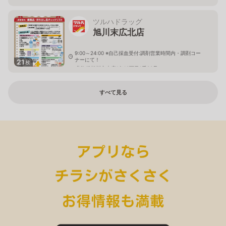
ツルハドラッグ
旭川末広北店
9:00～24:00 ※自己採血受付:調剤営業時間内・調剤コー
ナーにて！
21
枚
北海道旭川市末広1条10丁目1番20号
すべて見る