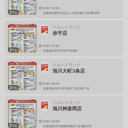
9:00〜22:00
21
枚
北海道札幌市北区あいの里2条6丁目1番28号
ツルハドラッグ
赤平店
9:00〜21:00
21
枚
北海道赤平市字赤平540番1
ツルハドラッグ
旭川大町3条店
9:00〜24:00
21
枚
北海道旭川市大町3条5丁目2397-18
ツルハドラッグ
旭川神楽岡店
9:00〜23:00
21
枚
北海道旭川市神楽岡5条6丁目4番20号