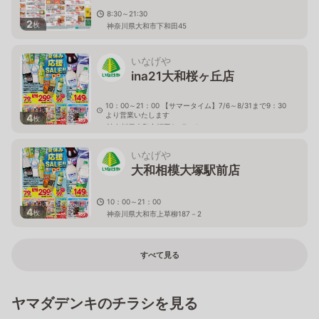
8:30～21:30
2
枚
神奈川県大和市下和田45
いなげや
ina21大和桜ヶ丘店
10：00～21：00 【サマータイム】7/6～8/31まで9：30
より営業いたします
4
枚
神奈川県大和市福田2－7－4
いなげや
大和相模大塚駅前店
10：00～21：00
4
枚
神奈川県大和市上草柳187－2
すべて見る
ヤマダデンキのチラシを見る