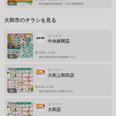
2
枚
東京都町田市南町田一丁目13番地50号
大和市のチラシを見る
オオゼキ
中央林間店
10:00～21:00
6
枚
神奈川県大和市中央林間5-7-4
オーケー
大和上和田店
8:30～21:30
2
枚
神奈川県大和市上和田2734-1
オーケー
大和店