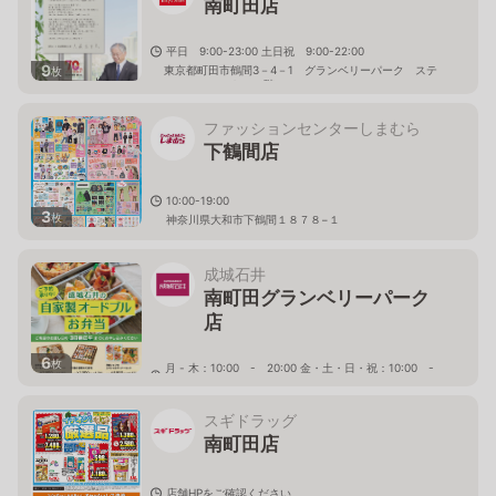
南町田店
平日 9:00-23:00 土日祝 9:00-22:00
9
東京都町田市鶴間3－4－1 グランベリーパーク ステ
枚
ーションコート １階（Ｂ１０１）
ファッションセンターしまむら
下鶴間店
10:00-19:00
3
枚
神奈川県大和市下鶴間１８７８−１
成城石井
南町田グランベリーパーク
店
6
枚
月 - 木：10:00 - 20:00 金・土・日・祝：10:00 -
21:00
東京都町田市鶴間3-4-1 ギャザリングマーケット内
スギドラッグ
南町田店
店舗HPをご確認ください