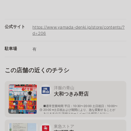
公式サイト
https://www.yamada-denki.jp/store/contents/?
d=206
駐車場
有
この店舗の近くのチラシ
洋服の青山
大和つきみ野店
■通常営業時間 平日：10:30〜20:00 土日祝日：10:00〜
20:00 ※土日祝および期間により、急な変動することが
8
枚
ありますので 詳細はホームページを確認ください
神奈川県大和市下鶴間696番地の1
東急ストア