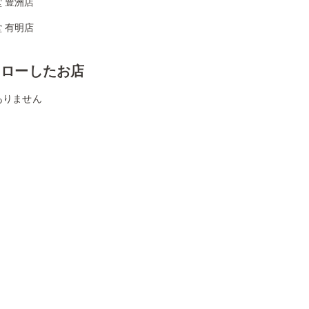
 豊洲店
 有明店
ォローしたお店
ありません