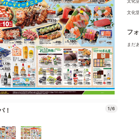
文化堂
文化堂
フ
まだ
1/6
パ！