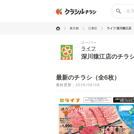
東京都
江東区
ライフ 深川猿江店
スーパー
ライフ
深川猿江店のチラ
最新のチラシ（全6枚）
最終更新：2026/08/08