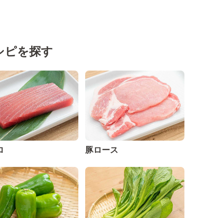
シピを探す
ロ
豚ロース