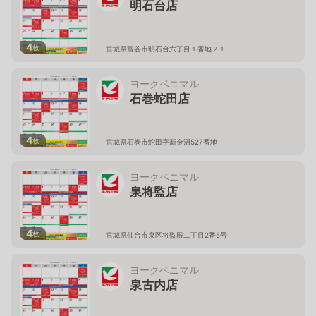
明石台店
4
枚
宮城県富谷市明石台六丁目１番地２１
ヨークベニマル
石巻蛇田店
4
枚
宮城県石巻市蛇田字新金沼527番地
ヨークベニマル
泉将監店
4
枚
宮城県仙台市泉区将監殿二丁目2番5号
ヨークベニマル
泉古内店