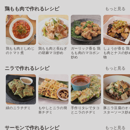
鶏もも肉で作れるレシピ
もっと見る
鶏もも肉としめじ
鶏もも肉と長ねぎ
ガーリック香る 鶏
しょうが香る 鶏
のトマト煮
の胡麻マヨ炒め
もも肉のマヨポン
も肉とナスの炒
炒め
物
ニラで作れるレシピ
もっと見る
緑のニラチヂミ
もやしとニラの簡
手作りタレでタコ
豚ニラ豆腐のオ
単チヂミ
とニラのチヂミ
スターソース炒
サーモンで作れるレシピ
もっと見る