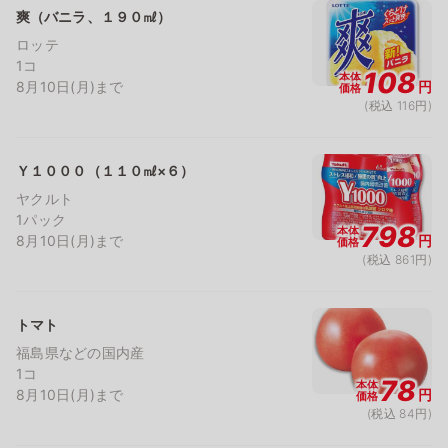
爽（バニラ、１９０㎖）
ロッテ
1コ
108
本体
8月10日(月)まで
円
価格
(税込 116円)
Ｙ１０００（１１０㎖×６）
ヤクルト
1パック
798
本体
8月10日(月)まで
円
価格
(税込 861円)
トマト
福島県などの国内産
1コ
78
本体
8月10日(月)まで
円
価格
(税込 84円)