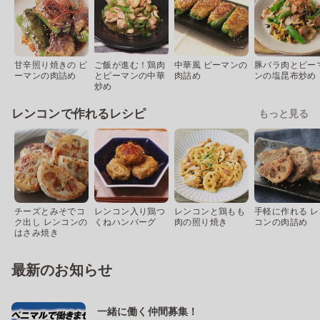
甘辛照り焼きの ピ
ご飯が進む！鶏肉
中華風 ピーマンの
豚バラ肉とピー
ーマンの肉詰め
とピーマンの中華
肉詰め
ンの塩昆布炒め
炒め
レンコンで作れるレシピ
もっと見る
チーズとみそでコ
レンコン入り鶏つ
レンコンと鶏もも
手軽に作れる レ
ク出し レンコンの
くねハンバーグ
肉の照り焼き
コンの肉詰め
はさみ焼き
最新のお知らせ
一緒に働く仲間募集！