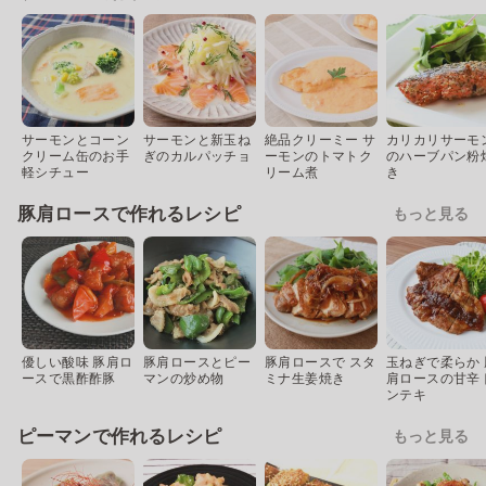
サーモンとコーン
サーモンと新玉ね
絶品クリーミー サ
カリカリサーモ
クリーム缶のお手
ぎのカルパッチョ
ーモンのトマトク
のハーブパン粉
軽シチュー
リーム煮
き
豚肩ロースで作れるレシピ
もっと見る
優しい酸味 豚肩ロ
豚肩ロースとピー
豚肩ロースで スタ
玉ねぎで柔らか 
ースで黒酢酢豚
マンの炒め物
ミナ生姜焼き
肩ロースの甘辛
ンテキ
ピーマンで作れるレシピ
もっと見る