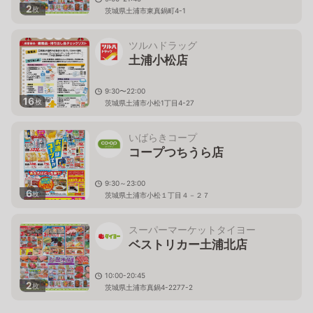
2
枚
茨城県土浦市東真鍋町4-1
ツルハドラッグ
土浦小松店
9:30〜22:00
16
枚
茨城県土浦市小松1丁目4-27
いばらきコープ
コープつちうら店
9:30～23:00
6
枚
茨城県土浦市小松１丁目４－２７
スーパーマーケットタイヨー
ベストリカー土浦北店
10:00-20:45
2
枚
茨城県土浦市真鍋4-2277-2