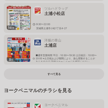
ツルハドラッグ
土浦小松店
9:30〜22:00
16
枚
茨城県土浦市小松1丁目4-27
洋服の青山
土浦店
■通常営業時間 平日：10:30〜19:30 土日祝日：10:00〜
20:00 ※土日祝および期間により、急な変動することが
8
枚
ありますので 詳細はホームページを確認ください
茨城県土浦市下高津三丁目7番41号
すべて見る
ヨークベニマルのチラシを見る
ヨークベニマル