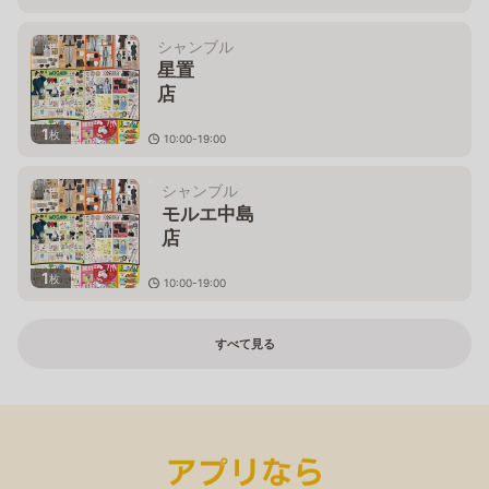
北海道旭川市永山６条１３丁目８５－
３
シャンブル
星置
店
1
枚
10:00-19:00
北海道札幌市手稲区手稲山口４９１－
１
シャンブル
モルエ中島
店
1
枚
10:00-19:00
北海道室蘭市中島本町１－２－
４
すべて見る