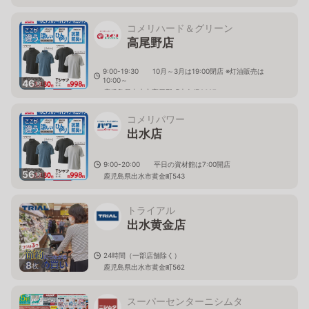
コメリハード＆グリーン
高尾野店
9:00-19:30 10月～3月は19:00閉店 ※灯油販売は
10:00～
46
枚
鹿児島県出水市高尾野町大久保2627
コメリパワー
出水店
9:00-20:00 平日の資材館は7:00開店
56
枚
鹿児島県出水市黄金町543
トライアル
出水黄金店
24時間（一部店舗除く）
8
枚
鹿児島県出水市黄金町562
スーパーセンターニシムタ