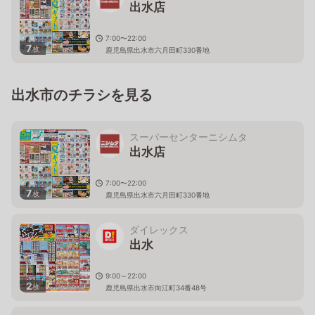
出水店
7:00〜22:00
7
枚
鹿児島県出水市六月田町330番地
出水市のチラシを見る
スーパーセンターニシムタ
出水店
7:00〜22:00
7
枚
鹿児島県出水市六月田町330番地
ダイレックス
出水
9:00～22:00
2
枚
鹿児島県出水市向江町34番48号