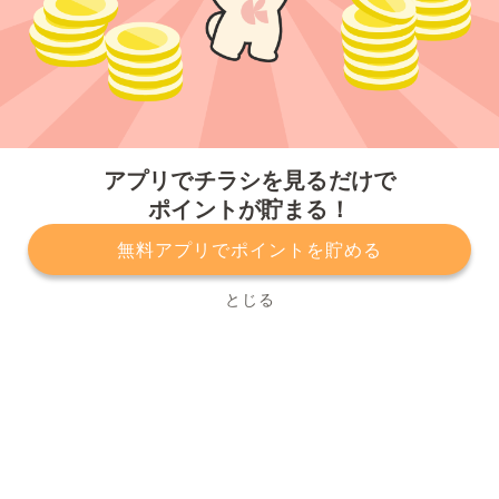
今すぐアプリをダウンロードする
アプリでチラシを見るだけで
ポイントが貯まる！
無料アプリでポイントを貯める
プライバシーポリシー
利用規約
運営会社
サービスに関してのお問い合わせ
チラシ掲載をお考えの方
とじる
Copyright© Kurashiru, Inc. All Rights Reserved.