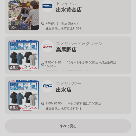
トライアル
出水黄金店
24時間（一部店舗除く）
8
枚
鹿児島県出水市黄金町562
コメリハード＆グリーン
高尾野店
9:00-19:30 10月～3月は19:00閉店 ※灯油販売は
10:00～
46
枚
鹿児島県出水市高尾野町大久保2627
コメリパワー
出水店
9:00-20:00 平日の資材館は7:00開店
56
枚
鹿児島県出水市黄金町543
すべて見る