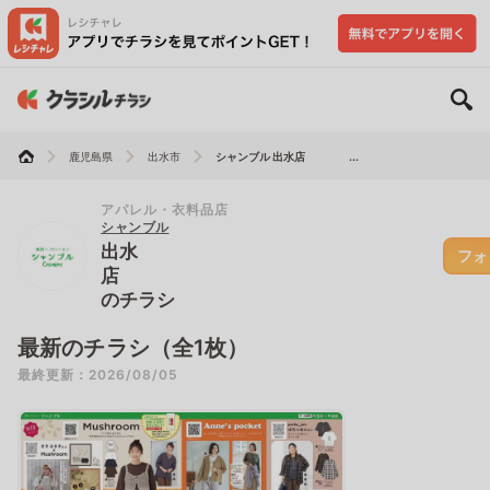
鹿児島県
出水市
シャンブル 出水店 ...
アパレル・衣料品店
シャンブル
出水
フォ
店
のチラシ
最新のチラシ（全1枚）
最終更新：2026/08/05