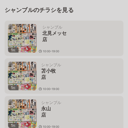
シャンブルのチラシを見る
シャンブル
北見メッセ
店
1
枚
10:00-19:00
北海道北見市東三輪４－７－１
７
シャンブル
苫小牧
店
1
枚
10:00-19:00
北海道苫小牧市明野新町６－２３－２
６
シャンブル
永山
1
枚
10:00-19:00