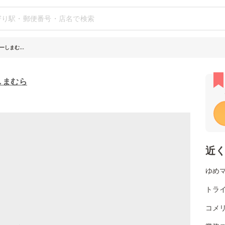
しまむ...
しまむら
近
ゆめマ
トライ
コメリ