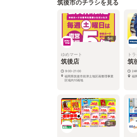
筑後市のチラシを見る
5
枚
ゆめマート
トラ
筑後店
筑
9:00-21:00
2
福岡県筑後市前津土地区画整理事業
福
区域内10画地
3
枚