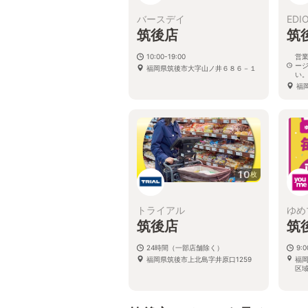
バースデイ
EDI
筑後店
筑
10:00-19:00
営
ー
福岡県筑後市大字山ノ井６８６－１
い
福
10
枚
トライアル
ゆめ
筑後店
筑
24時間（一部店舗除く）
9:0
福岡県筑後市上北島字井原口1259
福
区域