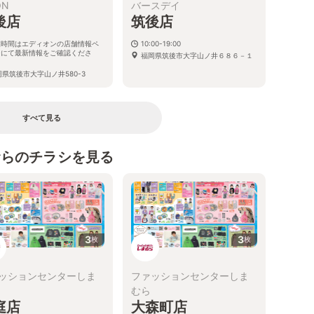
ON
バースデイ
後店
筑後店
業時間はエディオンの店舗情報ペ
10:00-19:00
ジにて最新情報をご確認くださ
福岡県筑後市大字山ノ井６８６－１
。
岡県筑後市大字山ノ井580-3
すべて見る
むらのチラシを見る
3
3
枚
枚
ッションセンターしま
ファッションセンターしま
むら
庭店
大森町店