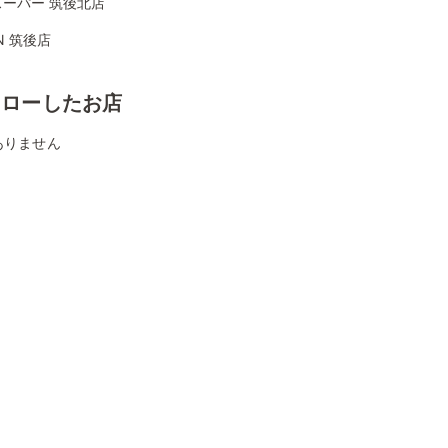
スーパー 筑後北店
ON 筑後店
ォローしたお店
ありません