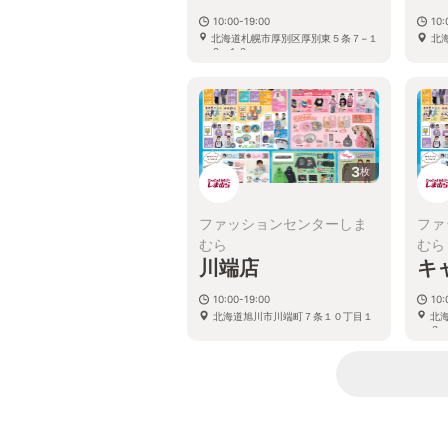
10:00-19:00
10:
北海道札幌市厚別区厚別東５条７−１
北
２−１０
3
枚
ファッションセンターしま
ファ
むら
むら
川端店
キ
10:00-19:00
10:
北海道旭川市川端町７条１０丁目１
北
３−