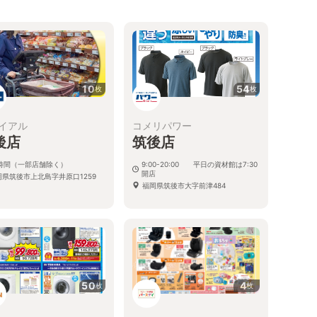
10
54
枚
枚
イアル
コメリパワー
後店
筑後店
4時間（一部店舗除く）
9:00-20:00 平日の資材館は7:30
開店
岡県筑後市上北島字井原口1259
福岡県筑後市大字前津484
50
4
枚
枚