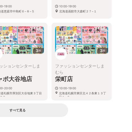
00-19:00
10:00-19:00
海道恵庭市中島町６−８−５
北海道函館市大森町２７−１
3
3
枚
枚
ッションセンターしま
ファッションセンターしま
むら
ャポ大谷地店
栄町店
00-20:00
10:00-19:00
海道札幌市厚別区大谷地東３丁目
北海道札幌市東区北４２条東１３丁
２０
目１−２
すべて見る