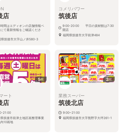
ON
コメリパワー
後店
筑後店
業時間はエディオンの店舗情報ペ
9:00-20:00 平日の資材館は7:30
ジにて最新情報をご確認くださ
開店
。
福岡県筑後市大字前津484
岡県筑後市大字山ノ井580-3
5
3
枚
枚
マート
業務スーパー
後店
筑後北店
0-21:00
9:00~21:00
岡県筑後市前津土地区画整理事業
福岡県筑後市大字熊野字大坪261-1
内10画地