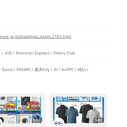
mura.gr.jp/shop/map_detail_2163.html
 / JCB / American Express / Diners Club
/ Suica / PASMO / 楽天Edy / iD / auPAY / d払い
50
54
枚
枚