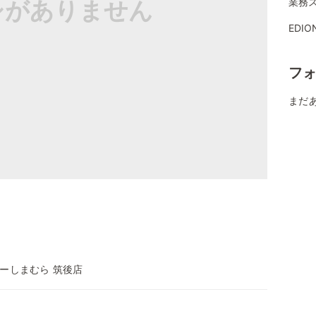
シがありません
業務
EDI
フ
まだ
ーしまむら 筑後店