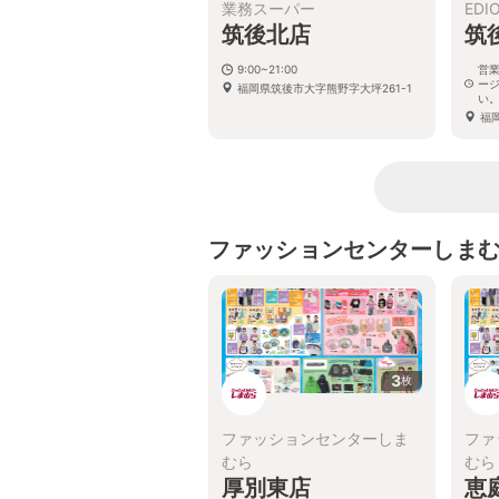
業務スーパー
EDI
筑後北店
筑
9:00~21:00
営
ー
福岡県筑後市大字熊野字大坪261-1
い
福
ファッションセンターしま
3
枚
ファッションセンターしま
ファ
むら
むら
厚別東店
恵