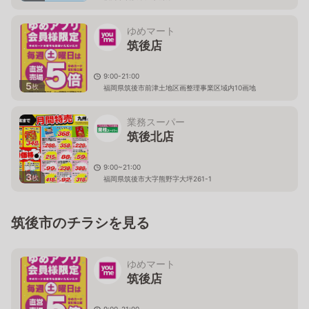
ゆめマート
筑後店
9:00-21:00
5
枚
福岡県筑後市前津土地区画整理事業区域内10画地
業務スーパー
筑後北店
9:00~21:00
3
枚
福岡県筑後市大字熊野字大坪261-1
筑後市のチラシを見る
ゆめマート
筑後店