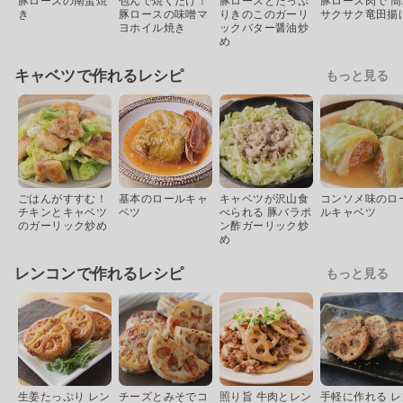
豚ロースの南蛮焼
包んで焼くだけ！
豚ロースとたっぷ
豚ロース肉で 簡
き
豚ロースの味噌マ
りきのこのガーリ
サクサク竜田揚
ヨホイル焼き
ックバター醤油炒
め
キャベツで作れるレシピ
もっと見る
ごはんがすすむ！
基本のロールキャ
キャベツが沢山食
コンソメ味のロ
チキンとキャベツ
ベツ
べられる 豚バラポ
ルキャベツ
のガーリック炒め
ン酢ガーリック炒
め
レンコンで作れるレシピ
もっと見る
生姜たっぷり レン
チーズとみそでコ
照り旨 牛肉とレン
手軽に作れる レ