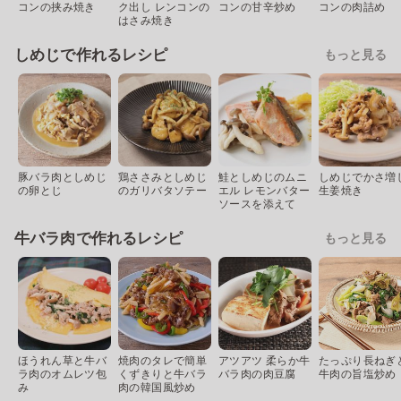
コンの挟み焼き
ク出し レンコンの
コンの甘辛炒め
コンの肉詰め
はさみ焼き
しめじで作れるレシピ
もっと見る
豚バラ肉としめじ
鶏ささみとしめじ
鮭としめじのムニ
しめじでかさ増
の卵とじ
のガリバタソテー
エル レモンバター
生姜焼き
ソースを添えて
牛バラ肉で作れるレシピ
もっと見る
ほうれん草と牛バ
焼肉のタレで簡単
アツアツ 柔らか牛
たっぷり長ねぎ
ラ肉のオムレツ包
くずきりと牛バラ
バラ肉の肉豆腐
牛肉の旨塩炒め
み
肉の韓国風炒め