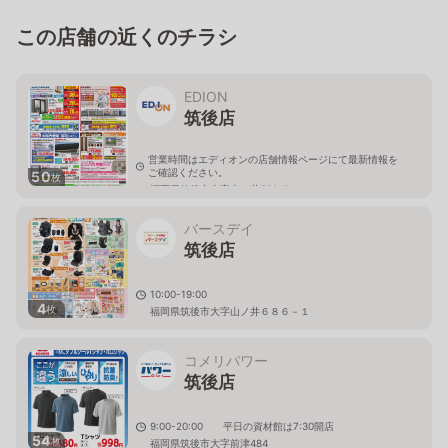
この店舗の近くのチラシ
EDION
筑後店
営業時間はエディオンの店舗情報ページにて最新情報を
ご確認ください。
50
枚
福岡県筑後市大字山ノ井580-3
バースデイ
筑後店
10:00-19:00
4
枚
福岡県筑後市大字山ノ井６８６－１
コメリパワー
筑後店
9:00-20:00 平日の資材館は7:30開店
54
枚
福岡県筑後市大字前津484