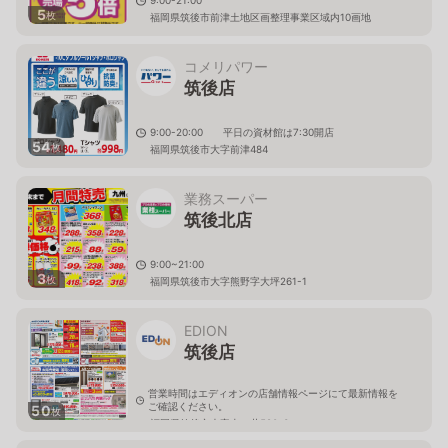
9:00-21:00
5
枚
福岡県筑後市前津土地区画整理事業区域内10画地
コメリパワー
筑後店
9:00-20:00 平日の資材館は7:30開店
54
枚
福岡県筑後市大字前津484
業務スーパー
筑後北店
9:00~21:00
3
枚
福岡県筑後市大字熊野字大坪261-1
EDION
筑後店
営業時間はエディオンの店舗情報ページにて最新情報を
ご確認ください。
50
枚
福岡県筑後市大字山ノ井580-3