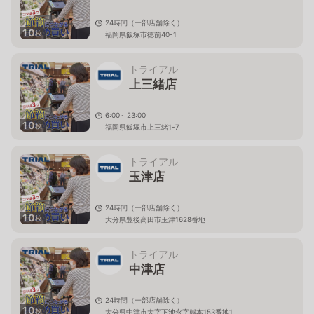
24時間（一部店舗除く）
10
枚
福岡県飯塚市徳前40-1
トライアル
上三緒店
6:00～23:00
10
枚
福岡県飯塚市上三緒1-7
トライアル
玉津店
24時間（一部店舗除く）
10
枚
大分県豊後高田市玉津1628番地
トライアル
中津店
24時間（一部店舗除く）
10
枚
大分県中津市大字下池永字熊本153番地1