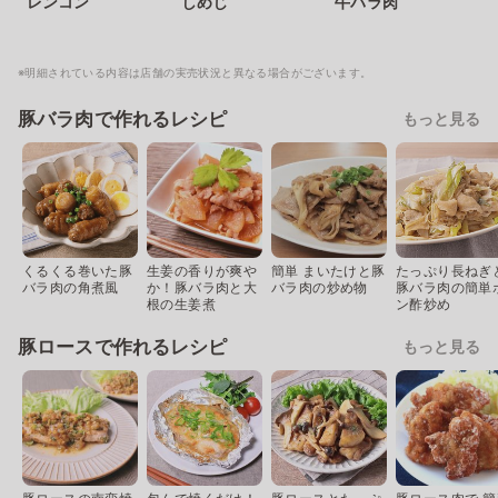
レンコン
しめじ
牛バラ肉
※明細されている内容は店舗の実売状況と異なる場合がございます。
豚バラ肉で作れるレシピ
もっと見る
くるくる巻いた豚
生姜の香りが爽や
簡単 まいたけと豚
たっぷり長ねぎ
バラ肉の角煮風
か！豚バラ肉と大
バラ肉の炒め物
豚バラ肉の簡単
根の生姜煮
ン酢炒め
豚ロースで作れるレシピ
もっと見る