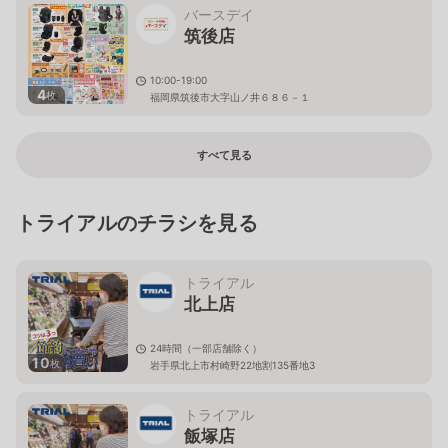
バースデイ
筑後店
10:00-19:00
4
枚
福岡県筑後市大字山ノ井６８６－１
すべて見る
トライアルのチラシを見る
トライアル
北上店
24時間（一部店舗除く）
10
枚
岩手県北上市村崎野22地割135番地3
トライアル
飯塚店