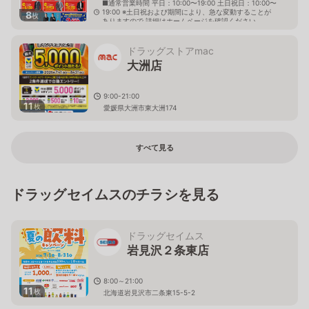
■通常営業時間 平日：10:00〜19:00 土日祝日：10:00〜
19:00 ※土日祝および期間により、急な変動することが
8
枚
ありますので 詳細はホームページを確認ください
愛媛県大洲市東大洲415番2号
ドラッグストアmac
大洲店
9:00-21:00
11
枚
愛媛県大洲市東大洲174
すべて見る
ドラッグセイムスのチラシを見る
ドラッグセイムス
岩見沢２条東店
8:00～21:00
11
枚
北海道岩見沢市二条東15-5-2