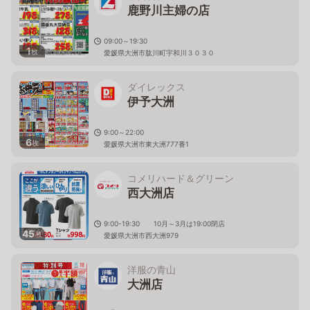
鹿野川主婦の店
09:00～19:30
1
枚
愛媛県大洲市肱川町宇和川３０３０
ダイレックス
伊予大洲
9:00～22:00
6
枚
愛媛県大洲市東大洲777番1
コメリハード＆グリーン
西大洲店
9:00-19:30 10月～3月は19:00閉店
45
枚
愛媛県大洲市西大洲979
洋服の青山
大洲店