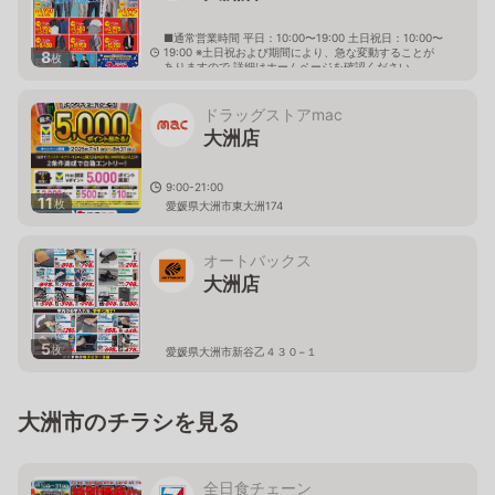
■通常営業時間 平日：10:00〜19:00 土日祝日：10:00〜
19:00 ※土日祝および期間により、急な変動することが
8
枚
ありますので 詳細はホームページを確認ください
愛媛県大洲市東大洲415番2号
ドラッグストアmac
大洲店
9:00-21:00
11
枚
愛媛県大洲市東大洲174
オートバックス
大洲店
5
枚
愛媛県大洲市新谷乙４３０−１
大洲市のチラシを見る
全日食チェーン