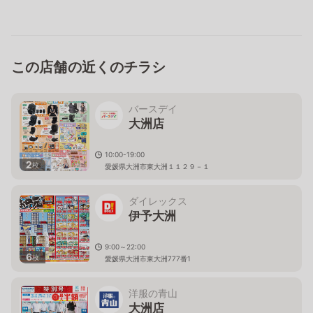
この店舗の近くのチラシ
バースデイ
大洲店
10:00-19:00
2
枚
愛媛県大洲市東大洲１１２９－１
ダイレックス
伊予大洲
9:00～22:00
6
枚
愛媛県大洲市東大洲777番1
洋服の青山
大洲店