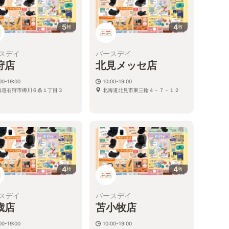
5
4
枚
枚
スデイ
バースデイ
狩店
北見メッセ店
00-19:00
10:00-19:00
海道石狩市樽川６条１丁目３
北海道北見市東三輪４－７－１２
4
4
枚
枚
スデイ
バースデイ
歳店
苫小牧店
00-19:00
10:00-19:00