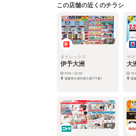
この店舗の近くのチラシ
6
枚
ダイレックス
ヤマ
伊予大洲
大
9:00～22:00
10
愛媛県大洲市東大洲777番1
愛媛
4
枚