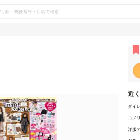
近
ダイ
コメ
洋服の