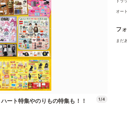
ドラッ
オー
フ
まだ
1/4
ection！ハート特集やのりもの特集も！！