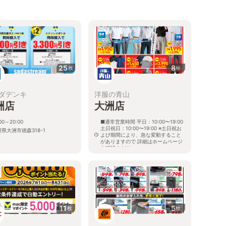
25
8
枚
枚
ダデンキ
洋服の青山
洲店
大洲店
:00～20:00
■通常営業時間 平日：10:00〜19:00
土日祝日：10:00〜19:00 ※土日祝お
県大洲市徳森318-1
よび期間により、急な変動すること
がありますので 詳細はホームページ
を確認ください
愛媛県大洲市東大洲415番2号
11
5
枚
枚