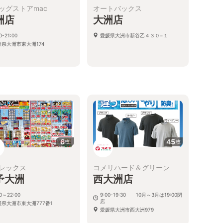
ッグストアmac
オートバックス
洲店
大洲店
0-21:00
愛媛県大洲市新谷乙４３０−１
媛県大洲市東大洲174
6
45
枚
枚
レックス
コメリハード＆グリーン
予大洲
西大洲店
00～22:00
9:00-19:30 10月～3月は19:00閉
店
媛県大洲市東大洲777番1
愛媛県大洲市西大洲979