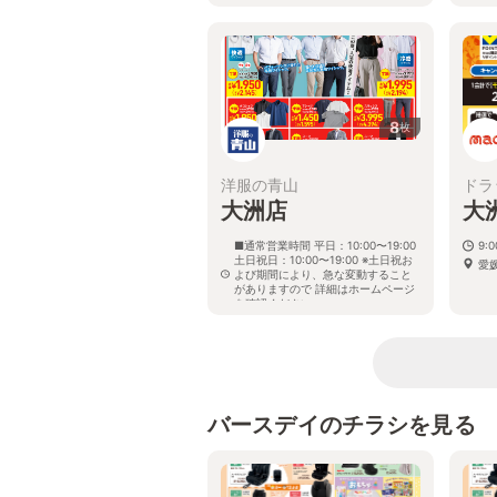
8
枚
洋服の青山
ドラ
大洲店
大
■通常営業時間 平日：10:00〜19:00
9:0
土日祝日：10:00〜19:00 ※土日祝お
愛
よび期間により、急な変動すること
がありますので 詳細はホームページ
を確認ください
愛媛県大洲市東大洲415番2号
バースデイのチラシを見る