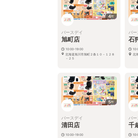
4
枚
バースデイ
バー
旭町店
石
10:00-19:00
10:
北海道旭川市旭町２条１０－１２８
北
－２５
5
枚
バースデイ
バー
清田店
千
10:00-19:00
10: