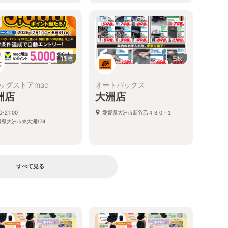
11
5
枚
枚
ッグストアmac
オートバックス
洲店
大洲店
0-21:00
愛媛県大洲市新谷乙４３０−１
媛県大洲市東大洲174
すべて見る