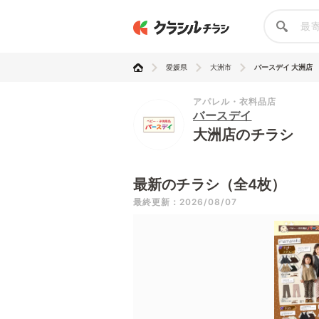
愛媛県
大洲市
バースデイ 大洲店
アパレル・衣料品店
バースデイ
大洲店のチラシ
最新のチラシ（全4枚）
最終更新：2026/08/07