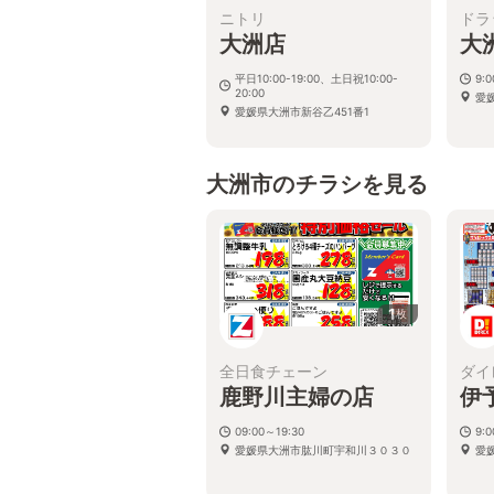
ニトリ
ドラ
大洲店
大
平日10:00-19:00、土日祝10:00-
9:0
20:00
愛
愛媛県大洲市新谷乙451番1
大洲市のチラシを見る
1
枚
全日食チェーン
ダイ
鹿野川主婦の店
伊
09:00～19:30
9:
愛媛県大洲市肱川町宇和川３０３０
愛