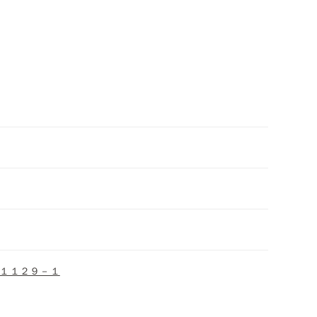
１１２９－１