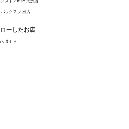
グストアmac 大洲店
トバックス 大洲店
ォローしたお店
ありません