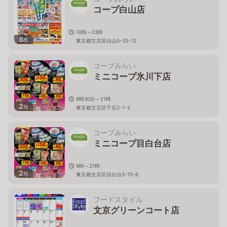
コープ白山店
10時～23時
6
枚
東京都文京区白山5-33-12
コープみらい
ミニコープ氷川下店
9時30分～21時
2
枚
東京都文京区千石2-1-2
コープみらい
ミニコープ目白台店
9時～21時
2
枚
東京都文京区目白台3-15-6
フードスタイル
文京グリーンコート店