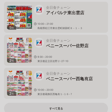
全日食チェーン
アイパルテ東出雲店
10:00～21:00
5
枚
島根県松江市東出雲町錦新町８－１－３
全日食チェーン
ベニースーパー佐野店
9:30～20:00
2
枚
東京都足立区佐野２-27-10
全日食チェーン
ベニースーパー西亀有店
10:00～20:00
2
枚
東京都葛飾区西亀有１-１６-７
すべて見る