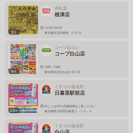
赤札堂
根津店
10:00-22:00
2
枚
東京都文京区根津 2-12-6
コープみらい
コープ白山店
10時～23時
6
枚
東京都文京区白山5-33-12
くすりの福太郎
日暮里駅前店
詳しくはHPの店舗情報をご覧ください
23
枚
東京都荒川区西日暮里２－１９－４
くすりの福太郎
白山店