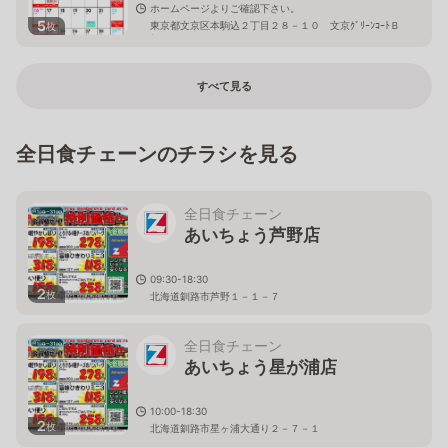
ホームページよりご確認下さい。
5
東京都文京区本駒込２丁目２８－１０ 文京ｸﾞﾘｰﾝｺｰﾄＢ
枚
1
すべて見る
全日食チェーンのチラシを見る
全日食チェーン
あいちょう芦野店
09:30-18:30
2
枚
北海道釧路市芦野１－１－７
全日食チェーン
あいちょう星が浦店
10:00-18:30
2
枚
北海道釧路市星ヶ浦大通り２－７－１