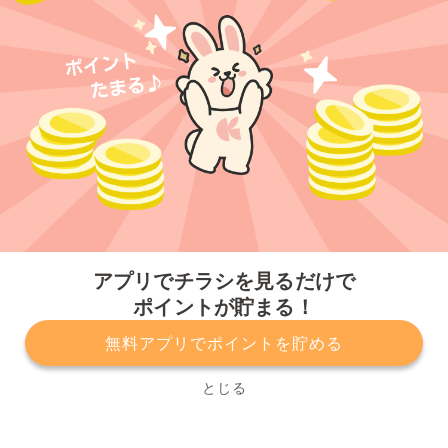
今すぐアプリをダウンロードする
アプリでチラシを見るだけで
ポイントが貯まる！
無料アプリでポイントを貯める
プライバシーポリシー
利用規約
運営会社
サービスに関してのお問い合わせ
チラシ掲載をお考えの方
とじる
Copyright© Kurashiru, Inc. All Rights Reserved.