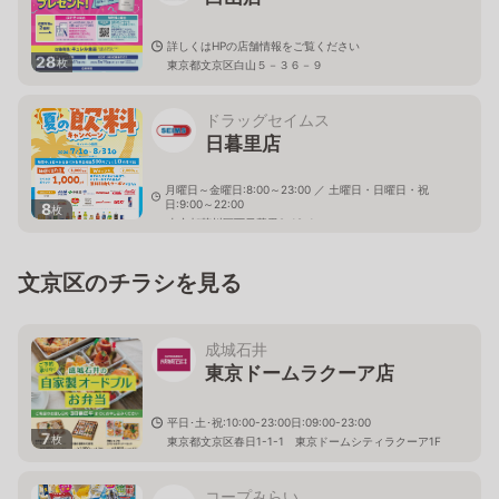
詳しくはHPの店舗情報をご覧ください
28
枚
東京都文京区白山５－３６－９
ドラッグセイムス
日暮里店
月曜日～金曜日:8:00～23:00 ／ 土曜日・日曜日・祝
日:9:00～22:00
8
枚
東京都荒川区西日暮里2-18-1
文京区のチラシを見る
成城石井
東京ドームラクーア店
平日･土･祝:10:00-23:00日:09:00-23:00
7
枚
東京都文京区春日1-1-1 東京ドームシティラクーア1F
コープみらい