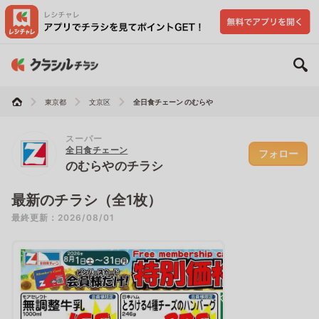
東京都
文京区
全日食チェーン のむらや
スーパー
全日食チェーン
フォロー
のむらやのチラシ
最新のチラシ（全1枚）
最終更新：2026/08/01