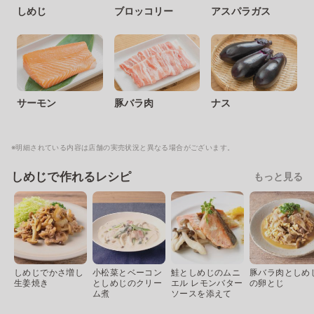
しめじ
ブロッコリー
アスパラガス
サーモン
豚バラ肉
ナス
※明細されている内容は店舗の実売状況と異なる場合がございます。
しめじで作れるレシピ
もっと見る
しめじでかさ増し
小松菜とベーコン
鮭としめじのムニ
豚バラ肉としめ
生姜焼き
としめじのクリー
エル レモンバター
の卵とじ
ム煮
ソースを添えて