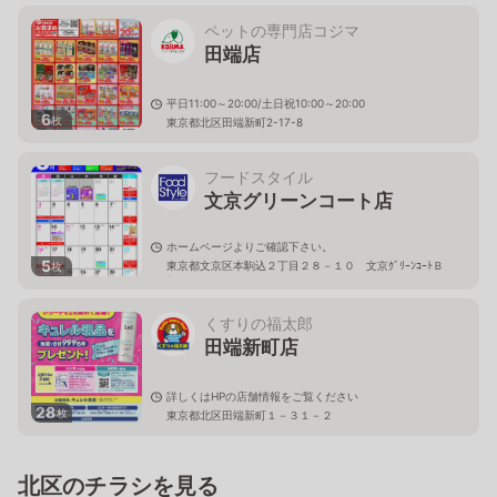
ペットの専門店コジマ
田端店
平日11:00～20:00/土日祝10:00～20:00
6
枚
東京都北区田端新町2-17-8
フードスタイル
文京グリーンコート店
ホームページよりご確認下さい。
5
東京都文京区本駒込２丁目２８－１０ 文京ｸﾞﾘｰﾝｺｰﾄＢ
枚
1
くすりの福太郎
田端新町店
詳しくはHPの店舗情報をご覧ください
28
枚
東京都北区田端新町１－３１－２
北区のチラシを見る