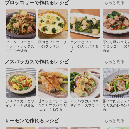
ブロッコリーで作れるレシピ
もっと見る
ブロッコリーとシ
鶏肉とブロッコリ
ホタテとブロッコ
厚切り豚バラ肉
ーフードミックス
ーのグラタン
リーのガリバタ炒
ブロッコリーの
のキムチ炒め
め
め物
アスパラガスで作れるレシピ
もっと見る
アスパラガスとウ
甘辛ジューシー ま
アスパラガスの肉
豚バラ肉とアス
インナーと卵炒め
るごとアスパラガ
巻きチーズフライ
ラガスのレモン
スのつくね巻き
め
サーモンで作れるレシピ
もっと見る