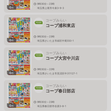
9時30分～23時
6
枚
埼玉県上尾市今泉3-9-3
コープみらい
コープ浦和東店
9時30分～23時
6
枚
埼玉県さいたま市緑区中尾550-1
コープみらい
コープ大宮中川店
9時30分～22時
6
枚
埼玉県さいたま市見沼区中川1127-1
コープみらい
コープ春日部店
9時30分～23時
6
枚
埼玉県春日部市谷原3-8-1