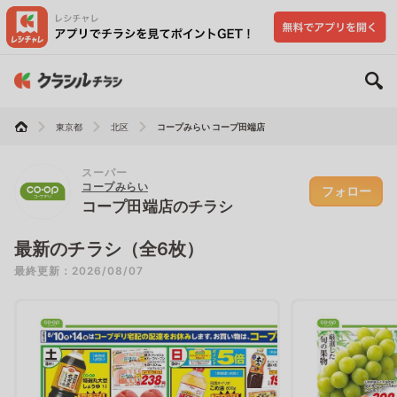
東京都
北区
コープみらい コープ田端店
スーパー
コープみらい
フォロー
コープ田端店のチラシ
最新のチラシ（全6枚）
最終更新：2026/08/07