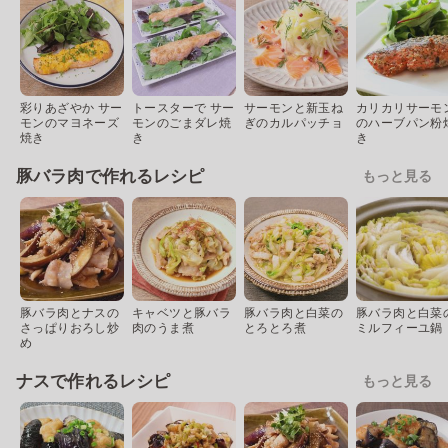
彩りあざやか サー
トースターで サー
サーモンと新玉ね
カリカリサーモ
モンのマヨネーズ
モンのごまダレ焼
ぎのカルパッチョ
のハーブパン粉
焼き
き
き
豚バラ肉で作れるレシピ
もっと見る
豚バラ肉とナスの
キャベツと豚バラ
豚バラ肉と白菜の
豚バラ肉と白菜
さっぱりおろし炒
肉のうま煮
とろとろ煮
ミルフィーユ鍋
め
ナスで作れるレシピ
もっと見る