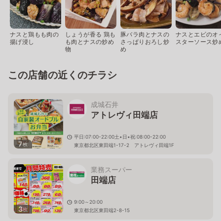
ナスと鶏もも肉の
しょうが香る 鶏も
豚バラ肉とナスの
ナスとエビのオ
揚げ浸し
も肉とナスの炒め
さっぱりおろし炒
スターソース炒
物
め
この店舗の近くのチラシ
成城石井
アトレヴィ田端店
平日:07:00-22:00土•日•祝:08:00-22:00
7
枚
東京都北区東田端1-17-2 アトレヴィ田端1F
業務スーパー
田端店
9:00～20:00
3
枚
東京都北区東田端2-8-15