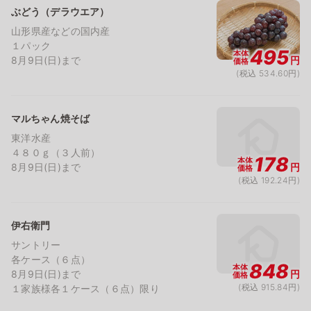
ぶどう（デラウエア）
山形県産などの国内産
１パック
495
本体
8月9日(日)まで
円
価格
(税込 534.60円)
マルちゃん焼そば
東洋水産
４８０ｇ（３人前）
178
本体
8月9日(日)まで
円
価格
(税込 192.24円)
伊右衛門
サントリー
各ケース（６点）
848
本体
8月9日(日)まで
円
価格
(税込 915.84円)
１家族様各１ケース（６点）限り