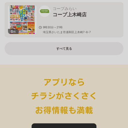
コープみらい
コープ上木崎店
9時30分～21時
6
枚
埼玉県さいたま市浦和区上木崎7-6-7
すべて見る