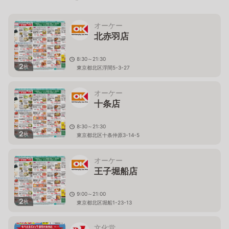
オーケー
北赤羽店
8:30～21:30
2
枚
東京都北区浮間5-3-27
オーケー
十条店
8:30～21:30
2
枚
東京都北区十条仲原3-14-5
オーケー
王子堀船店
9:00～21:00
2
枚
東京都北区堀船1-23-13
文化堂