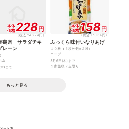
228
158
本体
本体
円
円
価格
価格
(税込 246.24円)
(税込 170.64円)
産鶏肉 サラダチキ
ふっくら味付いなりあげ
プレーン
１０枚（５枚分包×２袋）
コープ
ｇ
ハム
8月6日(木)まで
１家族様２点限り
(木)まで
もっと見る
プ白山店