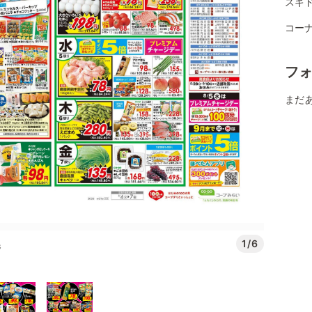
スギ
コー
フ
まだ
1/6
番