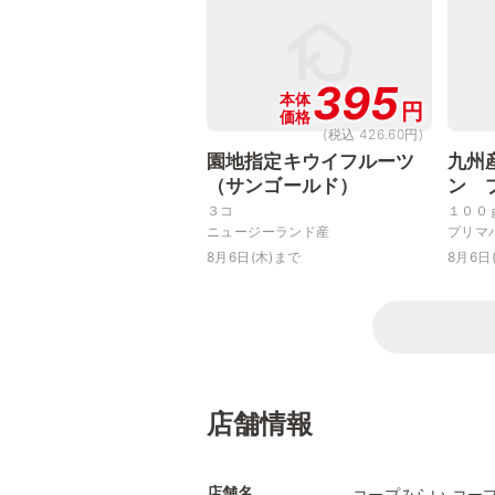
395
本体
円
価格
(税込 426.60円)
園地指定キウイフルーツ
九州
（サンゴールド）
ン 
３コ
１００
ニュージーランド産
プリマ
8月6日(木)まで
8月6日
店舗情報
店舗名
コープみらい コー