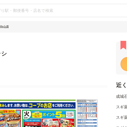
プ白山店
ラシ
近
成城
スギ薬
スギ