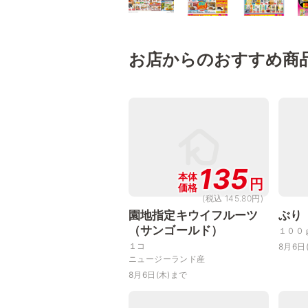
お店からのおすすめ商
135
本体
円
価格
(税込 145.80円)
園地指定キウイフルーツ
ぶり
（サンゴールド）
１００
１コ
8月6日
ニュージーランド産
8月6日(木)まで