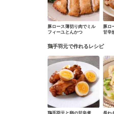
豚ロース薄切り肉でミル
豚ロ
フィーユとんかつ
甘辛
鶏手羽元で作れるレシピ
鶏手羽元と卵の甘辛煮
長ね