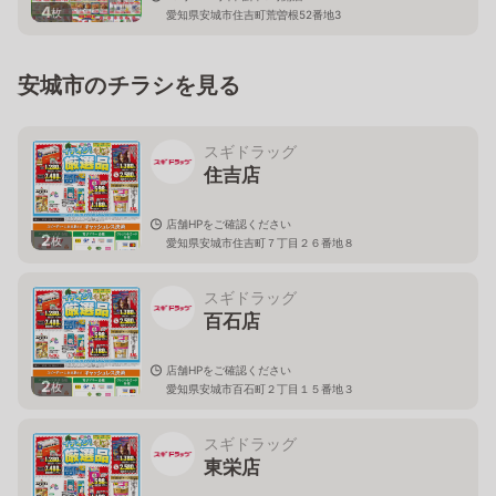
4
枚
愛知県安城市住吉町荒曽根52番地3
安城市のチラシを見る
スギドラッグ
住吉店
店舗HPをご確認ください
2
枚
愛知県安城市住吉町７丁目２６番地８
スギドラッグ
百石店
店舗HPをご確認ください
2
枚
愛知県安城市百石町２丁目１５番地３
スギドラッグ
東栄店