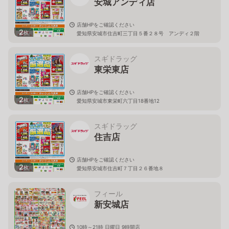
安城アンディ店
店舗HPをご確認ください
2
枚
愛知県安城市住吉町三丁目５番２８号 アンディ２階
スギドラッグ
東栄東店
店舗HPをご確認ください
2
枚
愛知県安城市東栄町六丁目18番地12
スギドラッグ
住吉店
店舗HPをご確認ください
2
枚
愛知県安城市住吉町７丁目２６番地８
フィール
新安城店
10時～21時 日曜日 9時開店