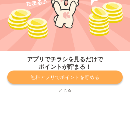
今すぐアプリをダウンロードする
アプリでチラシを見るだけで
ポイントが貯まる！
無料アプリでポイントを貯める
プライバシーポリシー
利用規約
運営会社
サービスに関してのお問い合わせ
チラシ掲載をお考えの方
とじる
Copyright© Kurashiru, Inc. All Rights Reserved.