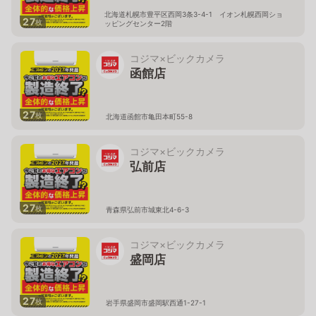
北海道札幌市豊平区西岡3条3-4-1 イオン札幌西岡ショ
27
枚
ッピングセンター2階
コジマ×ビックカメラ
函館店
27
枚
北海道函館市亀田本町55-8
コジマ×ビックカメラ
弘前店
27
枚
青森県弘前市城東北4-6-3
コジマ×ビックカメラ
盛岡店
27
枚
岩手県盛岡市盛岡駅西通1-27-1