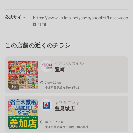
公式サイト
https://www.kojima.net/shop/shoplist/iiastoyosa
ki.html
この店舗の近くのチラシ
イオンスタイル
豊崎
9:00~22:00
1
枚
沖縄県豊見城市豊崎3番35
ヤマダデンキ
豊見城店
10:00～21:00
30
枚
沖縄県豊見城市字豊崎1-868番地