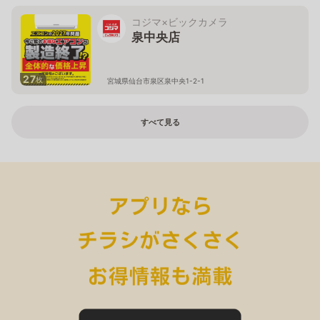
コジマ×ビックカメラ
泉中央店
27
枚
宮城県仙台市泉区泉中央1-2-1
すべて見る