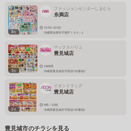
ファッションセンターしまむら
糸満店
10:00-20:00
3
枚
沖縄県糸満市字潮平７９０−１
マックスバリュ
豊見城店
24時間
1
枚
沖縄県豊見城市字田頭155番地1
イオンドラッグ
豊見城店
9時～22時
2
枚
沖縄県豊見城市字田頭155番地1
豊見城市のチラシを見る