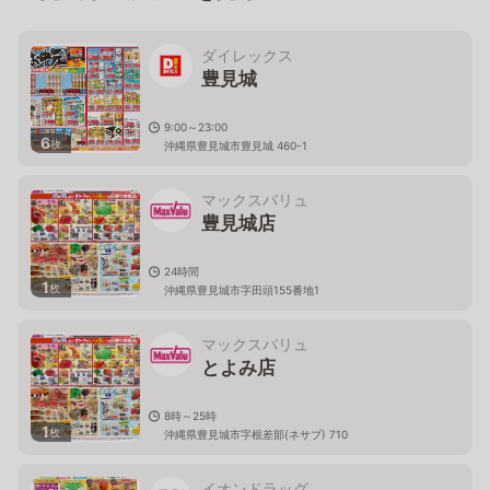
ダイレックス
豊見城
9:00～23:00
6
枚
沖縄県豊見城市豊見城 460-1
マックスバリュ
豊見城店
24時間
1
枚
沖縄県豊見城市字田頭155番地1
マックスバリュ
とよみ店
8時～25時
1
枚
沖縄県豊見城市字根差部(ネサブ) 710
イオンドラッグ