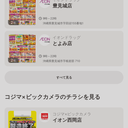
豊見城店
9時～22時
2
枚
沖縄県豊見城市字田頭155番地1
イオンドラッグ
とよみ店
9時～22時
2
枚
沖縄県豊見城市字根差部 710
すべて見る
コジマ×ビックカメラのチラシを見る
コジマ×ビックカメラ
イオン西岡店