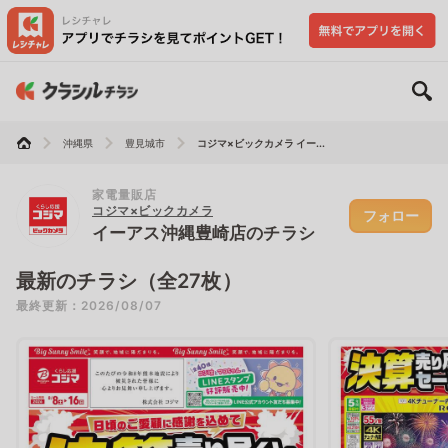
沖縄県
豊見城市
コジマ×ビックカメラ イー...
家電量販店
コジマ×ビックカメラ
フォロー
イーアス沖縄豊崎店のチラシ
最新のチラシ（全27枚）
最終更新：2026/08/07