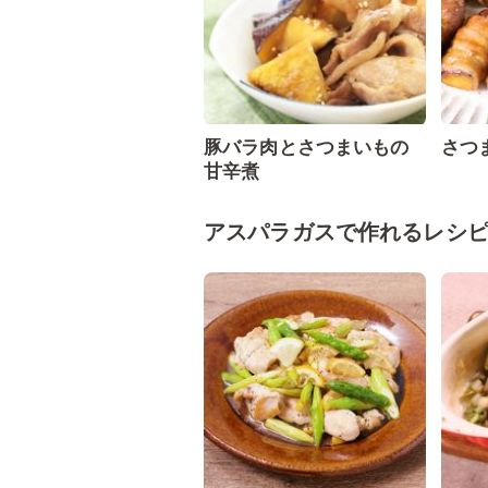
豚バラ肉とさつまいもの
さつ
甘辛煮
アスパラガスで作れるレシ