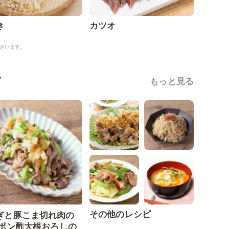
き
カツオ
ざいます。
ピ
もっと見る
その他のレシピ
ぎと豚こま切れ肉の
 ポン酢大根おろしの