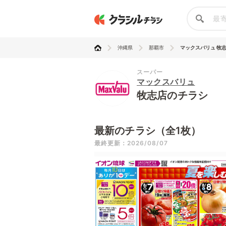
沖縄県
那覇市
マックスバリュ 牧
スーパー
マックスバリュ
牧志店のチラシ
最新のチラシ（全1枚）
最終更新：2026/08/07