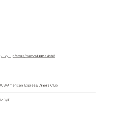
yukyu.jp/store/maxvalu/makishi/
JCB/American Express/Diners Club
SMO/iD