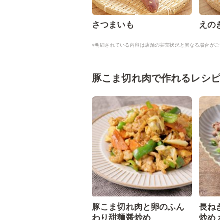
さつまいも
えの
※明細されている内容は店舗の実売状況と異なる場合がご
豚こま切れ肉で作れるレシ
豚こま切れ肉と卵のふん
長ね
わり甜麺醤炒め
炒め