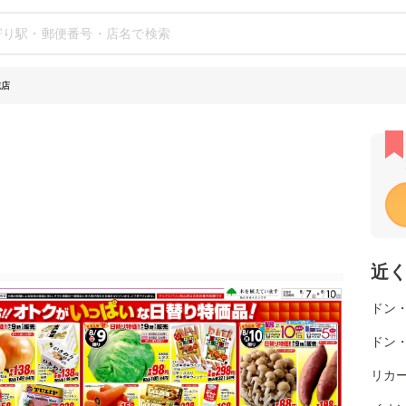
志店
近
ドン
ドン
リカ