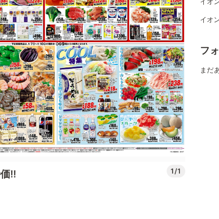
イオ
イオ
フ
まだ
1/1
!!