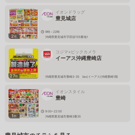
イオンドラッグ
豊見城店
9時～22時
2
枚
沖縄県豊見城市字田頭155番地1
コジマ×ビックカメラ
イーアス沖縄豊崎店
27
枚
沖縄県豊見城市豊崎3-35 iias(イーアス)沖縄豊崎1階
イオンスタイル
豊崎
9:00~22:00
1
枚
沖縄県豊見城市豊崎3番35