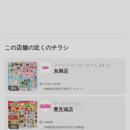
この店舗の近くのチラシ
ファッションセンターしまむら
糸満店
10:00-20:00
3
枚
沖縄県糸満市字潮平７９０−１
マックスバリュ
豊見城店
24時間
1
枚
沖縄県豊見城市字田頭155番地1