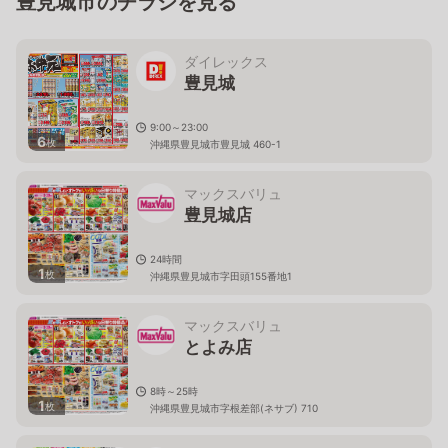
豊見城市のチラシを見る
ダイレックス
豊見城
9:00～23:00
6
枚
沖縄県豊見城市豊見城 460-1
マックスバリュ
豊見城店
24時間
1
枚
沖縄県豊見城市字田頭155番地1
マックスバリュ
とよみ店
8時～25時
1
枚
沖縄県豊見城市字根差部(ネサブ) 710