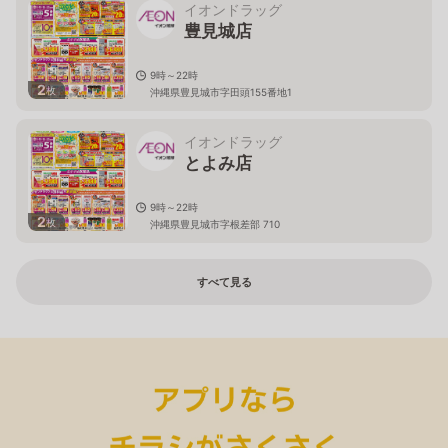
イオンドラッグ
豊見城店
9時～22時
2
枚
沖縄県豊見城市字田頭155番地1
イオンドラッグ
とよみ店
9時～22時
2
枚
沖縄県豊見城市字根差部 710
すべて見る