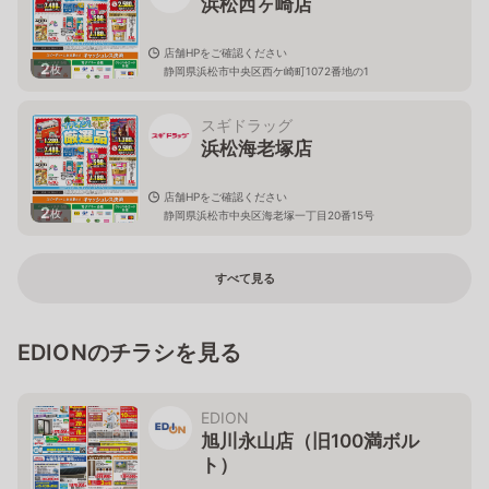
浜松西ヶ崎店
店舗HPをご確認ください
2
枚
静岡県浜松市中央区西ケ崎町1072番地の1
スギドラッグ
浜松海老塚店
店舗HPをご確認ください
2
枚
静岡県浜松市中央区海老塚一丁目20番15号
すべて見る
EDIONのチラシを見る
EDION
旭川永山店（旧100満ボル
ト）