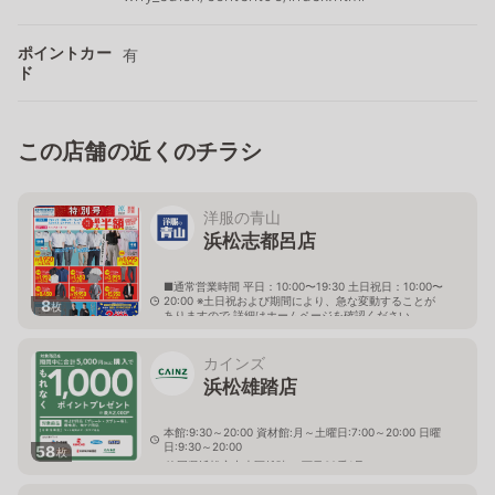
ポイントカー
有
ド
この店舗の近くのチラシ
洋服の青山
浜松志都呂店
■通常営業時間 平日：10:00〜19:30 土日祝日：10:00〜
20:00 ※土日祝および期間により、急な変動することが
8
枚
ありますので 詳細はホームページを確認ください
静岡県浜松市中央区志都呂二丁目18番10号
カインズ
浜松雄踏店
本館:9:30～20:00 資材館:月～土曜日:7:00～20:00 日曜
日:9:30～20:00
58
枚
静岡県浜松市中央区雄踏 １丁目32番1号