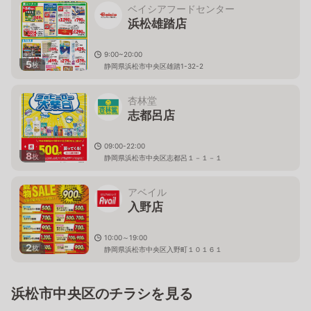
ベイシアフードセンター
浜松雄踏店
9:00~20:00
5
枚
静岡県浜松市中央区雄踏1-32-2
杏林堂
志都呂店
09:00-22:00
8
枚
静岡県浜松市中央区志都呂１－１－１
アベイル
入野店
10:00～19:00
2
枚
静岡県浜松市中央区入野町１０１６１
浜松市中央区のチラシを見る