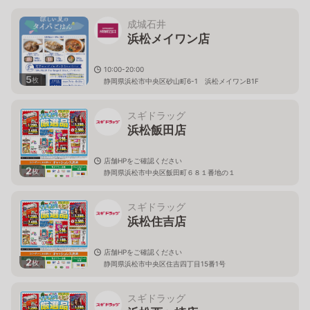
成城石井
浜松メイワン店
10:00-20:00
5
枚
静岡県浜松市中央区砂山町6-1 浜松メイワンB1F
スギドラッグ
浜松飯田店
店舗HPをご確認ください
2
枚
静岡県浜松市中央区飯田町６８１番地の１
スギドラッグ
浜松住吉店
店舗HPをご確認ください
2
枚
静岡県浜松市中央区住吉四丁目15番1号
スギドラッグ