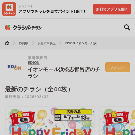
静岡県
浜松市中央区
EDION イオンモール浜...
家電量販店
EDION
フォロー
イオンモール浜松志都呂店のチ
ラシ
最新のチラシ（全44枚）
最終更新：2026/08/07