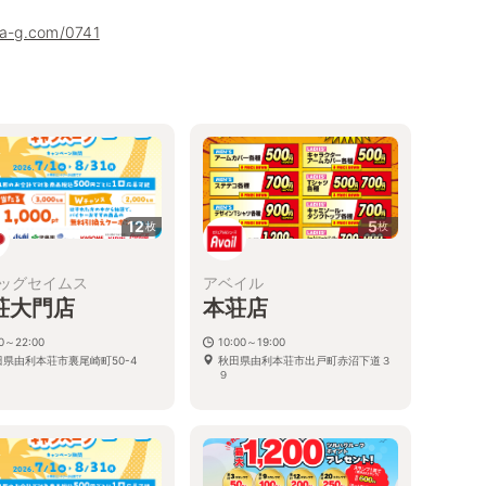
ha-g.com/0741
12
5
枚
枚
ッグセイムス
アベイル
荘大門店
本荘店
00～22:00
10:00～19:00
田県由利本荘市裏尾崎町50-4
秋田県由利本荘市出戸町赤沼下道３
９