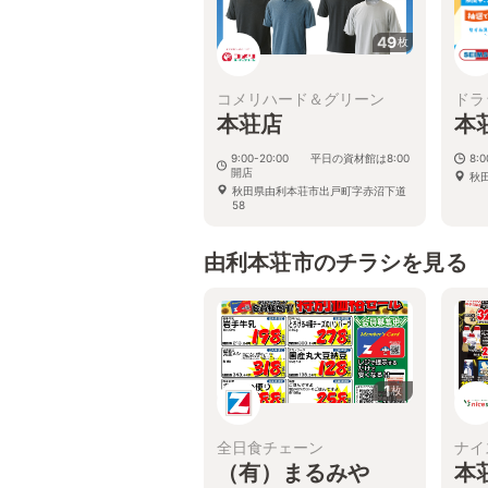
49
枚
コメリハード＆グリーン
ドラ
本荘店
本
9:00-20:00 平日の資材館は8:00
8:
開店
秋
秋田県由利本荘市出戸町字赤沼下道
58
由利本荘市のチラシを見る
1
枚
全日食チェーン
ナイ
（有）まるみや
本