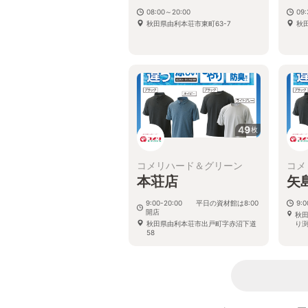
08:00～20:00
09:
秋田県由利本荘市東町63-7
秋
49
枚
コメリハード＆グリーン
コメ
本荘店
矢
9:00-20:00 平日の資材館は8:00
9:0
開店
秋
秋田県由利本荘市出戸町字赤沼下道
り渕
58