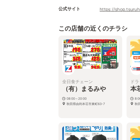
公式サイト
https://shop.tsuru
この店舗の近くのチラシ
1
枚
全日食チェーン
ドラ
（有）まるみや
本
08:00～20:00
8:
秋田県由利本荘市東町63-7
秋