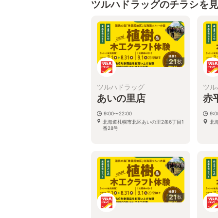
ツルハドラッグのチラシを
21
枚
ツルハドラッグ
ツル
あいの里店
赤
9:00〜22:00
9:
北海道札幌市北区あいの里2条6丁目1
北
番28号
21
枚