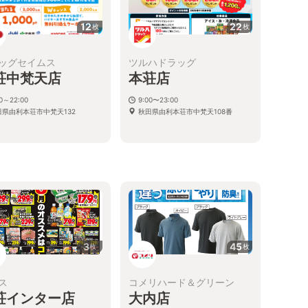
12
22
枚
枚
ッグセイムス
ツルハドラッグ
荘中梵天店
本荘店
00～22:00
9:00〜23:00
田県由利本荘市中梵天132
秋田県由利本荘市中梵天108番
3
45
枚
枚
ス
コメリハード＆グリーン
荘インター店
大内店