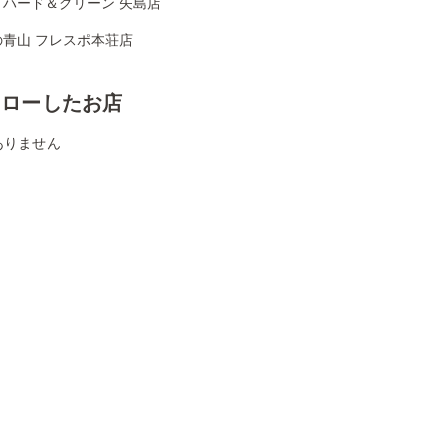
リハード＆グリーン 矢島店
の青山 フレスポ本荘店
ォローしたお店
ありません