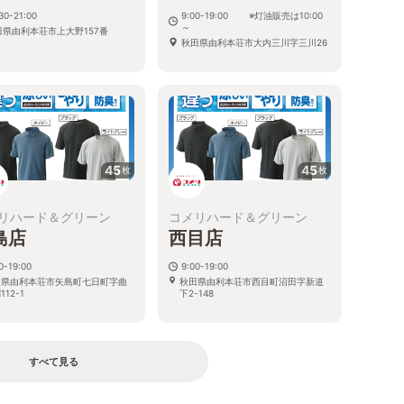
30-21:00
9:00-19:00 ※灯油販売は10:00
～
田県由利本荘市上大野157番
秋田県由利本荘市大内三川字三川26
45
45
枚
枚
リハード＆グリーン
コメリハード＆グリーン
島店
西目店
0-19:00
9:00-19:00
田県由利本荘市矢島町七日町字曲
秋田県由利本荘市西目町沼田字新道
112-1
下2-148
すべて見る