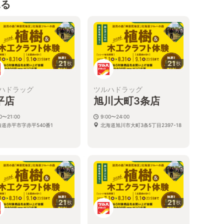
見る
21
21
枚
枚
ハドラッグ
ツルハドラッグ
平店
旭川大町3条店
00〜21:00
9:00〜24:00
海道赤平市字赤平540番1
北海道旭川市大町3条5丁目2397-18
21
21
枚
枚