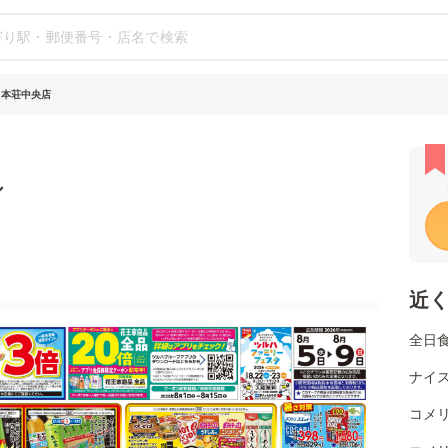
 本荘中央店
シ
近
全日
ナイ
コメ