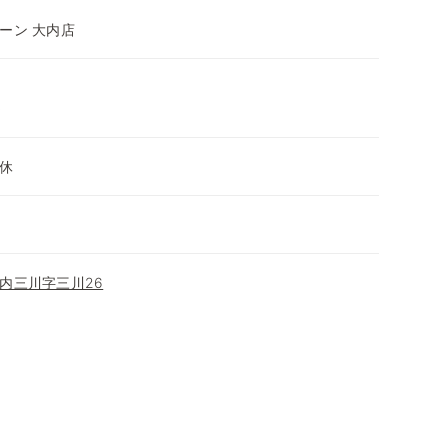
ーン 大内店
～
休
内三川字三川26