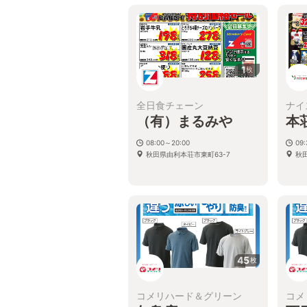
1
枚
全日食チェーン
ナイ
（有）まるみや
本
08:00～20:00
09:
秋田県由利本荘市東町63-7
秋
45
枚
コメリハード＆グリーン
コメ