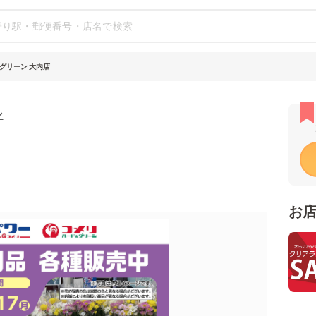
グリーン 大内店
ン
お