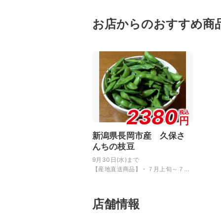
お店からのおすすめ商
2380
税込
円
新潟県長岡市産 久保さ
んちの枝豆
9月30日(水)まで
【産地直送商品】・７月上旬～７...
店舗情報