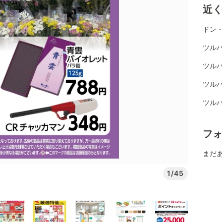
近
ドン
ツル
ツル
ツル
ツル
フ
まだ
1/45