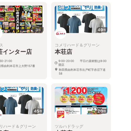
3
49
枚
枚
ス
コメリハード＆グリーン
荘インター店
本荘店
30-21:00
9:00-20:00 平日の資材館は8:00
開店
田県由利本荘市上大野157番
秋田県由利本荘市出戸町字赤沼下道
58
45
20
枚
枚
リハード＆グリーン
ツルハドラッグ