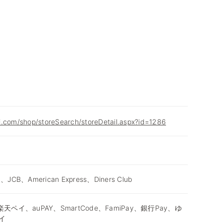
i.com/shop/storeSearch/storeDetail.aspx?id=1286
d、JCB、American Express、Diners Club
天ペイ、auPAY、SmartCode、FamiPay、銀行Pay、ゆ
イ