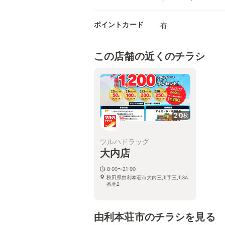
ポイントカード
有
この店舗の近くのチラシ
20
枚
ツルハドラッグ
大内店
8:00〜21:00
秋田県由利本荘市大内三川字三川34
番地2
由利本荘市のチラシを見る