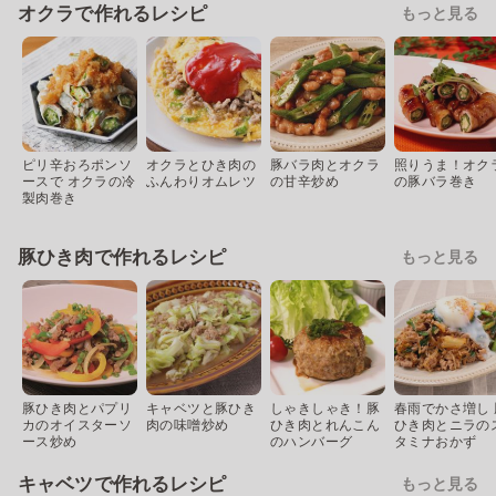
オクラで作れるレシピ
もっと見る
ピリ辛おろポンソ
オクラとひき肉の
豚バラ肉とオクラ
照りうま！オク
ースで オクラの冷
ふんわりオムレツ
の甘辛炒め
の豚バラ巻き
製肉巻き
豚ひき肉で作れるレシピ
もっと見る
豚ひき肉とパプリ
キャベツと豚ひき
しゃきしゃき！豚
春雨でかさ増し 
カのオイスターソ
肉の味噌炒め
ひき肉とれんこん
ひき肉とニラの
ース炒め
のハンバーグ
タミナおかず
キャベツで作れるレシピ
もっと見る