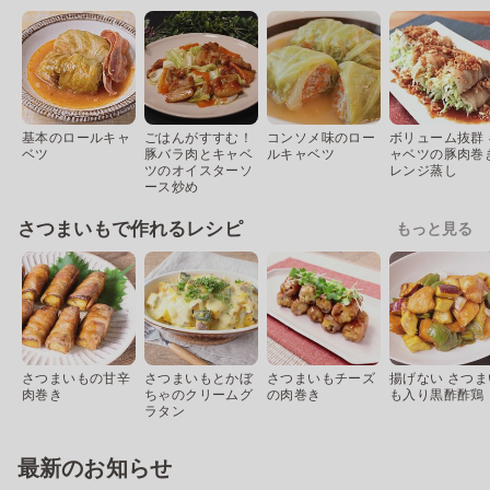
基本のロールキャ
ごはんがすすむ！
コンソメ味のロー
ボリューム抜群 
ベツ
豚バラ肉とキャベ
ルキャベツ
ャベツの豚肉巻
ツのオイスターソ
レンジ蒸し
ース炒め
さつまいもで作れるレシピ
もっと見る
さつまいもの甘辛
さつまいもとかぼ
さつまいもチーズ
揚げない さつま
肉巻き
ちゃのクリームグ
の肉巻き
も入り黒酢酢鶏
ラタン
最新のお知らせ