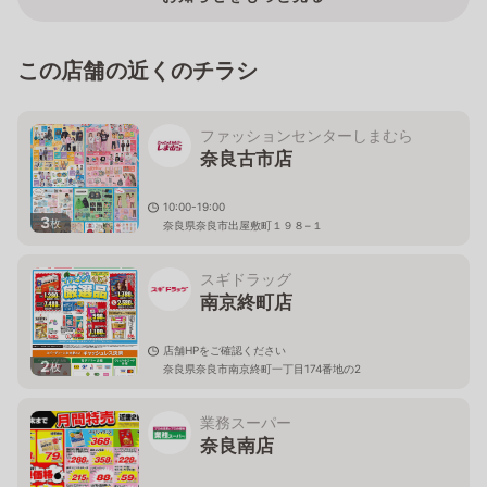
この店舗の近くのチラシ
ファッションセンターしまむら
奈良古市店
10:00-19:00
3
枚
奈良県奈良市出屋敷町１９８−１
スギドラッグ
南京終町店
店舗HPをご確認ください
2
枚
奈良県奈良市南京終町一丁目174番地の2
業務スーパー
奈良南店