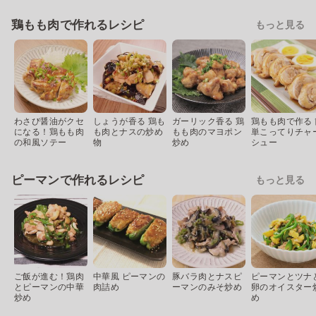
鶏もも肉で作れるレシピ
もっと見る
わさび醤油がクセ
しょうが香る 鶏も
ガーリック香る 鶏
鶏もも肉で作る 
になる！鶏もも肉
も肉とナスの炒め
もも肉のマヨポン
単こってりチャ
の和風ソテー
物
炒め
シュー
ピーマンで作れるレシピ
もっと見る
ご飯が進む！鶏肉
中華風 ピーマンの
豚バラ肉とナスピ
ピーマンとツナ
とピーマンの中華
肉詰め
ーマンのみそ炒め
卵のオイスター
炒め
め