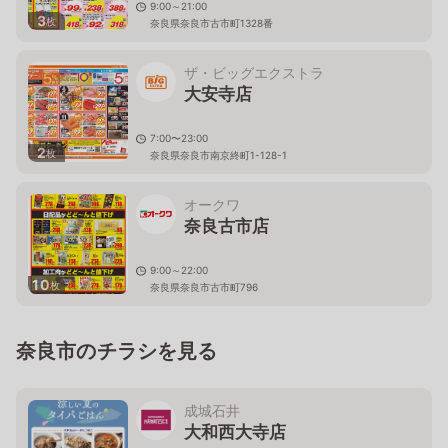
9:00～21:00
3
枚
奈良県奈良市古市町1328番
ザ・ビッグエクストラ
大安寺店
7:00〜23:00
2
枚
奈良県奈良市南京終町1-128-1
オークワ
奈良古市店
9:00～22:00
10
枚
奈良県奈良市古市町796
奈良市のチラシを見る
成城石井
大和西大寺店