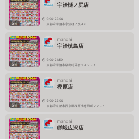
宇治樋ノ尻店
9:00-22:00
5
枚
京都府宇治市宇治樋ノ尻４８
mandai
宇治槙島店
9:00-21:50
5
枚
京都府宇治市槇島町落合１４２－１
mandai
樫原店
9:00-22:00
5
枚
京都府京都市西京区樫原比恵田町２２－１
mandai
嵯峨広沢店