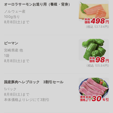
オーロラサーモンお造り用（養殖・背身）
ノルウェー産
100g当り
498
本体
8月8日(土)まで
円
価格
(税込 537.84円)
ピーマン
宮崎県産 他
1袋
98
本体
8月8日(土)まで
円
価格
(税込 105.84円)
国産豚肉ヘレブロック 3割引セール
1パック
8月8日(土)まで
30
通常本体
本体価格よりレジにて3割引
％引
価格より