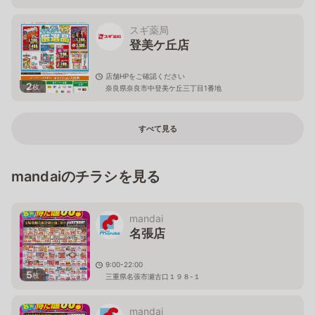
２Ｆ
スギ薬局
登美ケ丘店
店舗HPをご確認ください
2
枚
奈良県奈良市中登美ケ丘三丁目1番地
すべて見る
mandaiのチラシを見る
mandai
名張店
9:00-22:00
5
枚
三重県名張市瀬古口１９８-１
mandai