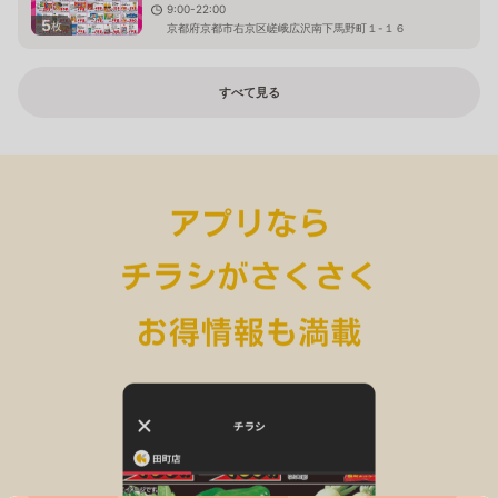
9:00-22:00
5
枚
京都府京都市右京区嵯峨広沢南下馬野町１-１６
すべて見る