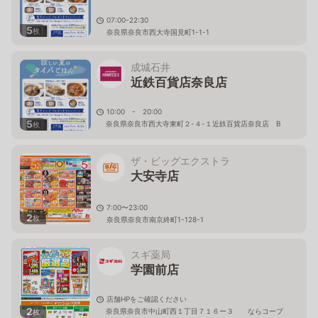
07:00-22:30
5
枚
奈良県奈良市西大寺国見町1-1-1
成城石井
近鉄百貨店奈良店
10:00 - 20:00
5
奈良県奈良市西大寺東町２-４-１近鉄百貨店奈良店 B
枚
１Ｆ
ザ・ビッグエクストラ
大安寺店
7:00〜23:00
2
枚
奈良県奈良市南京終町1-128-1
スギ薬局
学園前店
店舗HPをご確認ください
2
奈良県奈良市中山町西１丁目７１６ー３ ならコープ
枚