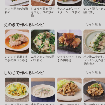
ナスと豚肉の味噌
しょうが香る 鶏も
ナスとエビのオイ
ナスと鶏もも肉
炒め
も肉とナスの炒め
スターソース炒め
揚げ浸し
物
えのきで作れるレシピ
もっと見る
レンジで簡単！え
ニラとえのきの豚
シャキシャキ えの
ポン酢ニラだれ
のきの豚バラ巻き
バラ炒め
きの肉巻き
レンチンえのき
豚肉巻き
しめじで作れるレシピ
もっと見る
チンゲン菜としめ
小松菜とベーコン
しめじでかさ増し
鶏むね肉としめ