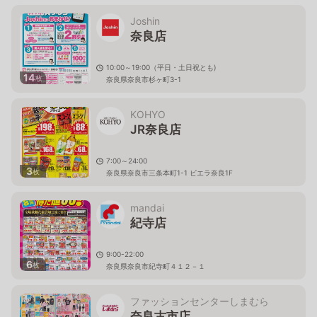
Joshin
奈良店
10:00～19:00（平日・土日祝とも)
14
枚
奈良県奈良市杉ヶ町3-1
KOHYO
JR奈良店
7:00～24:00
3
枚
奈良県奈良市三条本町1-1 ビエラ奈良1F
mandai
紀寺店
9:00-22:00
6
枚
奈良県奈良市紀寺町４１２－１
ファッションセンターしまむら
奈良古市店