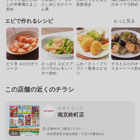
じの中華風たまご
としめじのクリー
生姜焼き
のオイマヨ炒め
炒め
ム煮
エビで作れるレシピ
もっと見る
ピリ辛 エビのチリ
さっぱり エビとア
ふわ！さく！プリ
ナスとエビのオ
ソース
スパラのレモンバ
プリ！簡単エビカ
スターソース炒
ター炒め
ツ
この店舗の近くのチラシ
スギドラッグ
南京終町店
店舗HPをご確認ください
2
枚
奈良県奈良市南京終町一丁目174番地の2