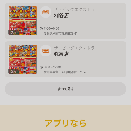
ザ・ビッグエクストラ
刈谷店
7:00〜0:00
2
枚
愛知県刈谷市東境町京和1
ザ・ビッグエクストラ
弥富店
8:00〜22:00
2
枚
愛知県弥富市五明町蒲原1371-4
すべて見る