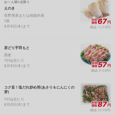
お一人様5点限り
えのき
長野県産または他国内産
67
本体
1袋
円
価格
8月6日(木)まで
(税込 72.36円)
若どり手羽もと
国産
100g当たり
57
本体
8月6日(木)まで
円
価格
(税込 61.56円)
コク旨！塩だれ炒め用(あさり＆にんにくの
芽)
100g当たり
87
本体
8月6日(木)まで
円
価格
(税込 93.96円)