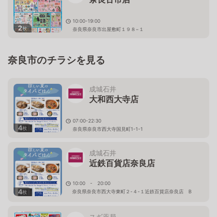
10:00-19:00
2
枚
奈良県奈良市出屋敷町１９８−１
奈良市のチラシを見る
成城石井
大和西大寺店
07:00-22:30
4
枚
奈良県奈良市西大寺国見町1-1-1
成城石井
近鉄百貨店奈良店
10:00 - 20:00
4
奈良県奈良市西大寺東町２-４-１近鉄百貨店奈良店 B
枚
１Ｆ
スギ薬局