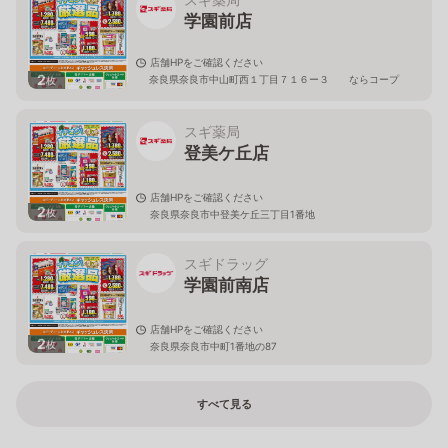
学園前店
店舗HPをご確認ください
2
奈良県奈良市中山町西１丁目７１６ー３ ならコープ
枚
２Ｆ
スギ薬局
登美ケ丘店
店舗HPをご確認ください
2
枚
奈良県奈良市中登美ケ丘三丁目1番地
スギドラッグ
学園前南店
店舗HPをご確認ください
2
枚
奈良県奈良市中町1番地の87
すべて見る