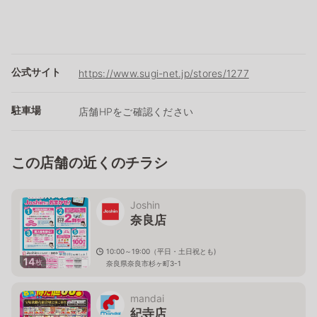
公式サイト
https://www.sugi-net.jp/stores/1277
駐車場
店舗HPをご確認ください
この店舗の近くのチラシ
Joshin
奈良店
10:00～19:00（平日・土日祝とも)
14
枚
奈良県奈良市杉ヶ町3-1
mandai
紀寺店