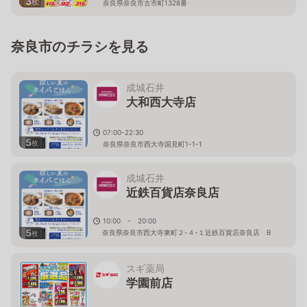
3
枚
奈良県奈良市古市町1328番
奈良市のチラシを見る
成城石井
大和西大寺店
07:00-22:30
5
枚
奈良県奈良市西大寺国見町1-1-1
成城石井
近鉄百貨店奈良店
10:00 - 20:00
5
奈良県奈良市西大寺東町２-４-１近鉄百貨店奈良店 B
枚
１Ｆ
スギ薬局
学園前店