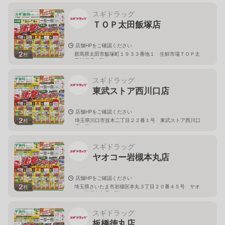
スギドラッグ
ＴＯＰ太田飯塚店
店舗HPをご確認ください
2
群馬県太田市飯塚町１９３３番地１ 生鮮市場ＴＯＰ太
枚
田飯塚店１階
スギドラッグ
東武ストア西川口店
店舗HPをご確認ください
2
埼玉県川口市並木二丁目２２番１号 東武ストア西川口
枚
店２階
スギドラッグ
ヤオコー岩槻本丸店
店舗HPをご確認ください
2
埼玉県さいたま市岩槻区本丸３丁目２０番４５号 ヤオ
枚
コー岩槻本丸店２階
スギドラッグ
板橋徳丸店