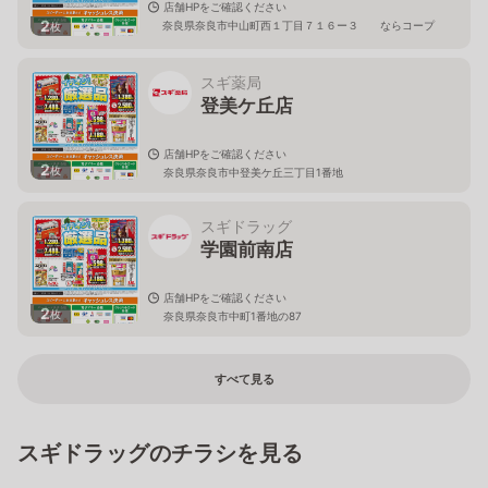
店舗HPをご確認ください
2
奈良県奈良市中山町西１丁目７１６ー３ ならコープ
枚
２Ｆ
スギ薬局
登美ケ丘店
店舗HPをご確認ください
2
枚
奈良県奈良市中登美ケ丘三丁目1番地
スギドラッグ
学園前南店
店舗HPをご確認ください
2
枚
奈良県奈良市中町1番地の87
すべて見る
スギドラッグのチラシを見る