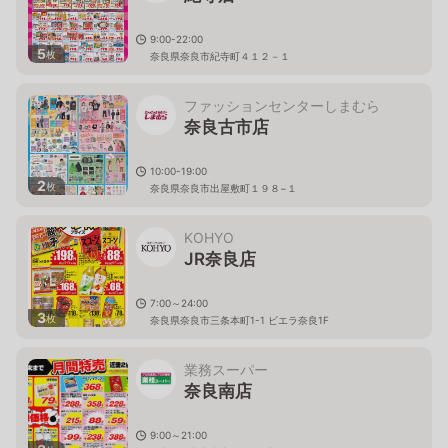
9:00-22:00
5
枚
奈良県奈良市紀寺町４１２－１
ファッションセンターしまむら
奈良古市店
10:00-19:00
2
枚
奈良県奈良市出屋敷町１９８−１
KOHYO
JR奈良店
7:00～24:00
3
枚
奈良県奈良市三条本町1-1 ビエラ奈良1F
業務スーパー
奈良南店
9:00～21:00