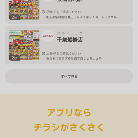
店舗HPをご確認ください
2
東京都板橋区徳丸三丁目４１番２１号 トックマルット
枚
１階
スギドラッグ
千歳船橋店
店舗HPをご確認ください
2
枚
東京都世田谷区経堂四丁目３２番１２号
すべて見る