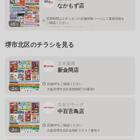
なかもず店
営業時間はエディオンの店舗情報ページにて最新情報を
ご確認ください。
46
枚
大阪府堺市北区長曾根町3081-17
堺市北区のチラシを見る
スギ薬局
新金岡店
店舗HPをご確認ください
2
枚
大阪府堺市北区長曽根町720番地1
スギドラッグ
中百舌鳥店
店舗HPをご確認ください
2
枚
大阪府堺市北区金岡町３０４７番地３