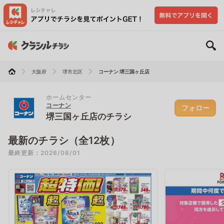
大阪府
堺市北区
コーナン 堺三国ヶ丘店
ホームセンター
コーナン
フォロー
堺三国ヶ丘店のチラシ
最新のチラシ（全12枚）
最終更新：2026/08/01