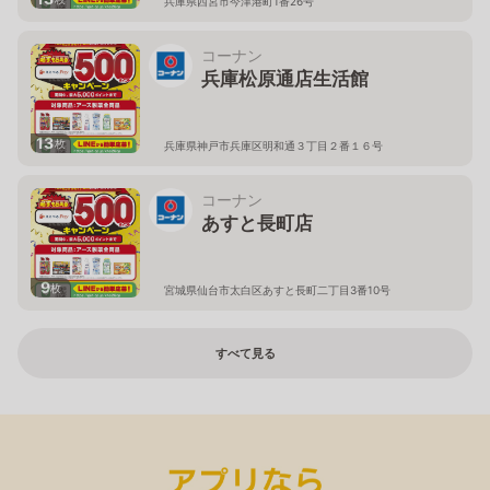
兵庫県西宮市今津港町1番26号
コーナン
兵庫松原通店生活館
13
枚
兵庫県神戸市兵庫区明和通３丁目２番１６号
コーナン
あすと長町店
9
枚
宮城県仙台市太白区あすと長町二丁目3番10号
すべて見る