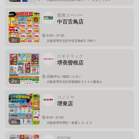
業務スーパー
中百舌鳥店
9:00～21:30
3
枚
大阪府堺市北区中百舌鳥町5-749-1
スギドラッグ
堺長曽根店
店舗HPをご確認ください
2
枚
大阪府堺市北区長曽根町３０４３番地４
コノミヤ
堺東店
9:00 -21:00
6
枚
大阪府堺市堺区一条通１３−２３
EDION