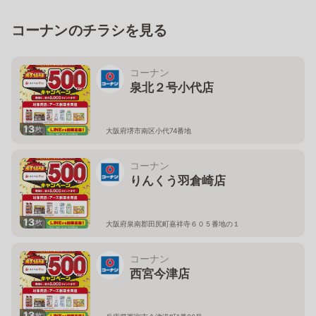
コーナンのチラシを見る
コーナン
泉北２号小代店
13
枚
大阪府堺市南区小代74番地
コーナン
りんくう羽倉崎店
13
枚
大阪府泉南郡田尻町嘉祥寺６０５番地の１
コーナン
西宮今津店
13
枚