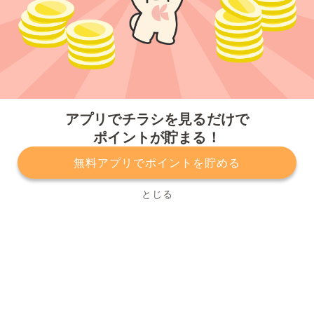
今すぐアプリをダウンロードする
アプリでチラシを見るだけで
ポイントが貯まる！
無料アプリでポイントを貯める
プライバシーポリシー
利用規約
運営会社
サービスに関してのお問い合わせ
チラシ掲載をお考えの方
とじる
Copyright© Kurashiru, Inc. All Rights Reserved.