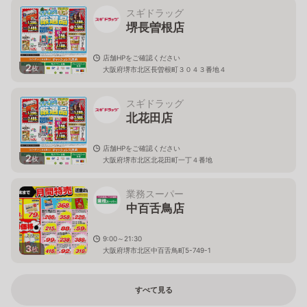
スギドラッグ
堺長曽根店
店舗HPをご確認ください
2
枚
大阪府堺市北区長曽根町３０４３番地４
スギドラッグ
北花田店
店舗HPをご確認ください
2
枚
大阪府堺市北区北花田町一丁４番地
業務スーパー
中百舌鳥店
9:00～21:30
3
枚
大阪府堺市北区中百舌鳥町5-749-1
すべて見る