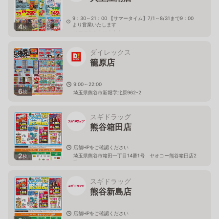
9：30～21：00 【サマータイム】7/1～8/31まで9：00
より営業いたします
4
枚
埼玉県熊谷市江南中央2－19－1
ダイレックス
籠原店
9:00～22:00
6
枚
埼玉県熊谷市新堀字北原962-2
スギドラッグ
熊谷箱田店
店舗HPをご確認ください
2
埼玉県熊谷市箱田一丁目14番1号 ヤオコー熊谷箱田店2
枚
階
スギドラッグ
熊谷新島店
店舗HPをご確認ください