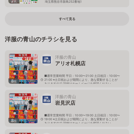
2
枚
埼玉県熊谷市新島252番地1
すべて見る
洋服の青山のチラシを見る
洋服の青山
アリオ札幌店
■通常営業時間 平日：10:00〜21:00 土日祝日：10:00〜
21:00 ※土日祝および期間により、急な変動することが
8
枚
ありますので 詳細はホームページを確認ください
北海道札幌市東区北七条東九丁目2番20号 アリオ札幌
３階
洋服の青山
岩見沢店
■通常営業時間 平日：10:00〜19:00 土日祝日：10:00〜
19:00 ※土日祝および期間により、急な変動することが
8
枚
ありますので 詳細はホームページを確認ください
北海道岩見沢市大和二条八丁目6番地