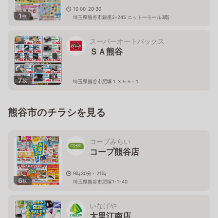
10:00-20:30
1
枚
埼玉県熊谷市銀座2-245 ニットーモール3階
スーパーオートバックス
ＳＡ熊谷
7
枚
埼玉県熊谷市肥塚１３５５−１
熊谷市のチラシを見る
コープみらい
コープ熊谷店
9時30分～21時
6
枚
埼玉県熊谷市肥塚1-1-40
いなげや
大里江南店