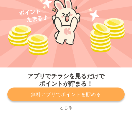
今すぐアプリをダウンロードする
アプリでチラシを見るだけで
ポイントが貯まる！
無料アプリでポイントを貯める
プライバシーポリシー
利用規約
運営会社
サービスに関してのお問い合わせ
チラシ掲載をお考えの方
とじる
Copyright© Kurashiru, Inc. All Rights Reserved.