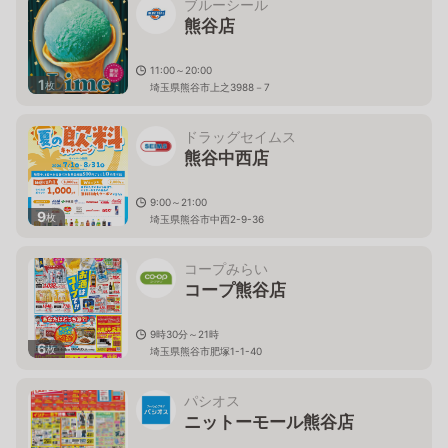
ブルーシール
熊谷店
11:00～20:00
1
枚
埼玉県熊谷市上之3988－7
ドラッグセイムス
熊谷中西店
9:00～21:00
9
枚
埼玉県熊谷市中西2-9-36
コープみらい
コープ熊谷店
9時30分～21時
6
枚
埼玉県熊谷市肥塚1-1-40
パシオス
ニットーモール熊谷店