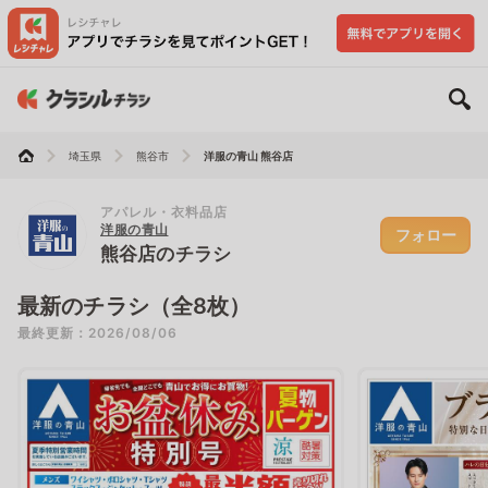
埼玉県
熊谷市
洋服の青山 熊谷店
アパレル・衣料品店
洋服の青山
フォロー
熊谷店のチラシ
最新のチラシ（全8枚）
最終更新：2026/08/06