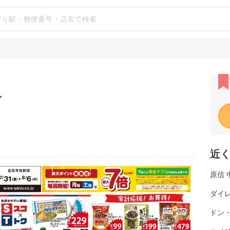
シ
近
原信 
ダイレ
ドン