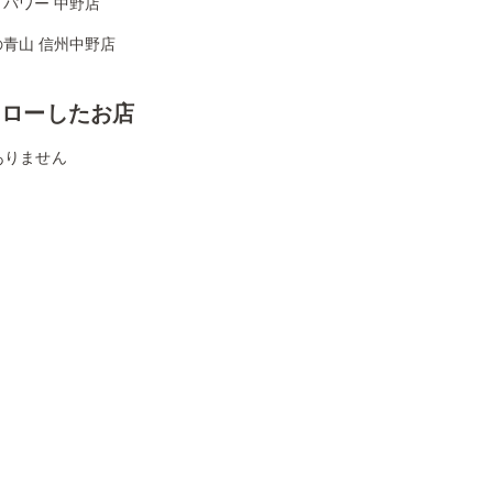
パワー 中野店
の青山 信州中野店
ォローしたお店
ありません