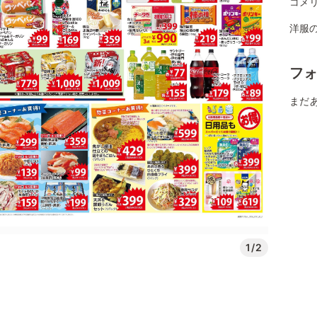
コメリ
洋服
フ
まだ
1/2