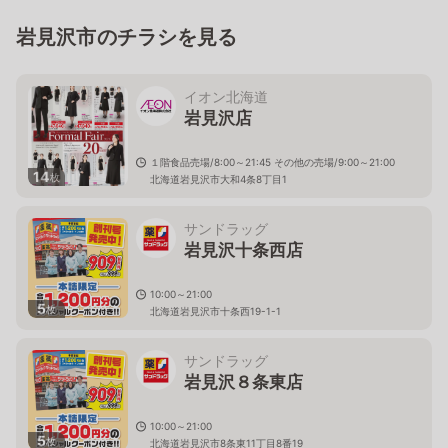
岩見沢市のチラシを見る
イオン北海道
岩見沢店
１階食品売場/8:00～21:45 その他の売場/9:00～21:00
14
枚
北海道岩見沢市大和4条8丁目1
サンドラッグ
岩見沢十条西店
10:00～21:00
5
枚
北海道岩見沢市十条西19-1-1
サンドラッグ
岩見沢８条東店
10:00～21:00
5
枚
北海道岩見沢市8条東11丁目8番19