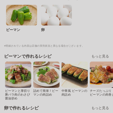
ピーマン
卵
※明細されている内容は店舗の実売状況と異なる場合がございます。
ピーマンで作れるレシピ
もっと見る
ピーマンと厚切り
詰めて簡単！ピー
中華風 ピーマンの
チーズたっぷり
豚バラ肉のわさび
マンの肉詰め
肉詰め
ピーマンの肉巻
醤油炒め
卵で作れるレシピ
もっと見る