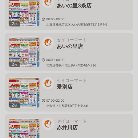
あいの里3条店
06:00-00:00
2
枚
北海道札幌市北区あいの里3条5丁目13番1号
セイコーマート
あいの里店
06:00-00:00
2
枚
北海道札幌市北区あいの里4条5丁目
セイコーマート
愛別店
07:00-22:00
2
枚
北海道上川郡愛別町字中央241
セイコーマート
赤井川店