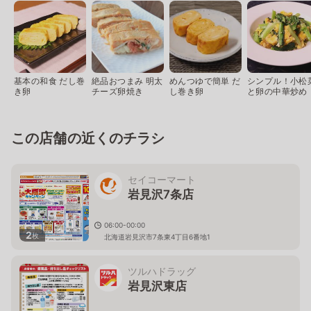
基本の和食 だし巻
絶品おつまみ 明太
めんつゆで簡単 だ
シンプル！小松
き卵
チーズ卵焼き
し巻き卵
と卵の中華炒め
この店舗の近くのチラシ
セイコーマート
岩見沢7条店
06:00-00:00
2
枚
北海道岩見沢市7条東4丁目6番地1
ツルハドラッグ
岩見沢東店