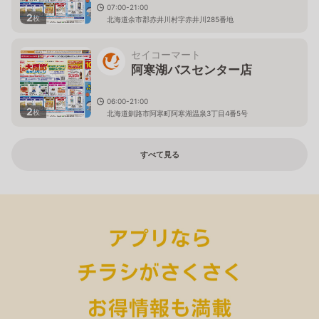
07:00-21:00
2
枚
北海道余市郡赤井川村字赤井川285番地
セイコーマート
阿寒湖バスセンター店
06:00-21:00
2
枚
北海道釧路市阿寒町阿寒湖温泉3丁目4番5号
すべて見る