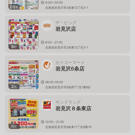
9:00〜20:00
20
枚
北海道岩見沢市2条東12丁目3-1
ザ・ビッグ
岩見沢店
8:00～21:00
5
枚
北海道岩見沢市2条東12丁目3-1
セイコーマート
岩見沢6条店
06:00-00:00
2
枚
北海道岩見沢市6条西1丁目1番地1
サンドラッグ
岩見沢８条東店
10:00～21:00
5
枚
北海道岩見沢市8条東11丁目8番19