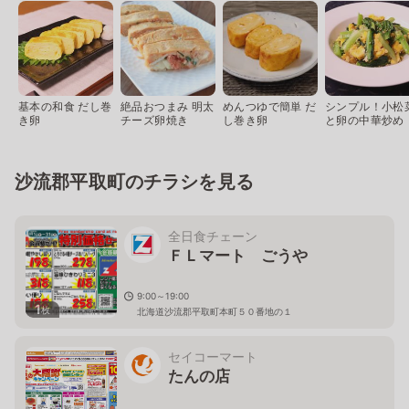
基本の和食 だし巻
絶品おつまみ 明太
めんつゆで簡単 だ
シンプル！小松
き卵
チーズ卵焼き
し巻き卵
と卵の中華炒め
沙流郡平取町のチラシを見る
全日食チェーン
ＦＬマート ごうや
9:00～19:00
1
枚
北海道沙流郡平取町本町５０番地の１
セイコーマート
たんの店