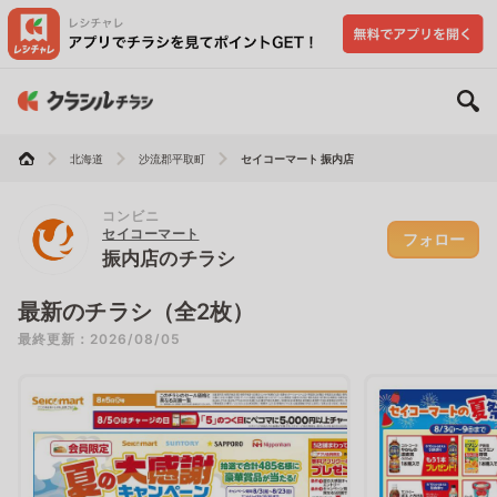
北海道
沙流郡平取町
セイコーマート 振内店
コンビニ
セイコーマート
フォロー
振内店のチラシ
最新のチラシ（全2枚）
最終更新：2026/08/05