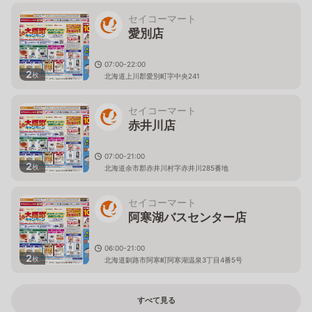
セイコーマート
愛別店
07:00-22:00
2
枚
北海道上川郡愛別町字中央241
セイコーマート
赤井川店
07:00-21:00
2
枚
北海道余市郡赤井川村字赤井川285番地
セイコーマート
阿寒湖バスセンター店
06:00-21:00
2
枚
北海道釧路市阿寒町阿寒湖温泉3丁目4番5号
すべて見る