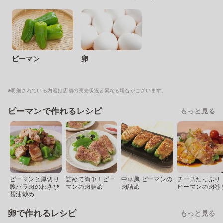
ピーマン
卵
※明細されている内容は店舗の実売状況と異なる場合がございます。
ピーマンで作れるレシピ
もっと見る
ピーマンと厚切り
詰めて簡単！ピー
中華風 ピーマンの
チーズたっぷり
豚バラ肉のわさび
マンの肉詰め
肉詰め
ピーマンの肉巻
醤油炒め
卵で作れるレシピ
もっと見る