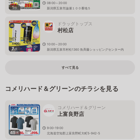
08:00～20:00
1
枚
新潟県五泉市論瀬１００番地５
ドラッグトップス
村松店
10:00～20:00
7
枚
新潟県五泉市村松1360 魚斉藤ショッピングセンター内
すべて見る
コメリハード＆グリーンのチラシを見る
コメリハード＆グリーン
上富良野店
9:00-19:00
45
枚
北海道空知郡上富良野町大町5-942-5