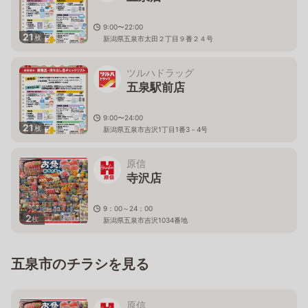
9:00〜22:00
21
枚
新潟県五泉市太田２丁目９番２４号
ツルハドラッグ
五泉駅前店
9:00〜24:00
21
枚
新潟県五泉市吉沢1丁目1番3－4号
原信
寺沢店
9：00～24：00
2
枚
新潟県五泉市吉沢1034番地
五泉市のチラシを見る
原信