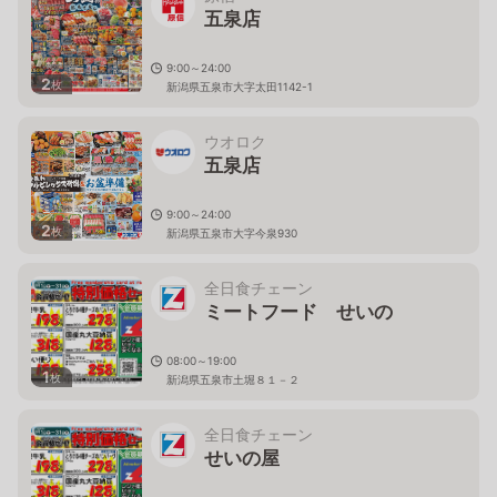
五泉店
9:00～24:00
2
枚
新潟県五泉市大字太田1142-1
ウオロク
五泉店
9:00～24:00
2
枚
新潟県五泉市大字今泉930
全日食チェーン
ミートフード せいの
08:00～19:00
1
枚
新潟県五泉市土堀８１－２
全日食チェーン
せいの屋