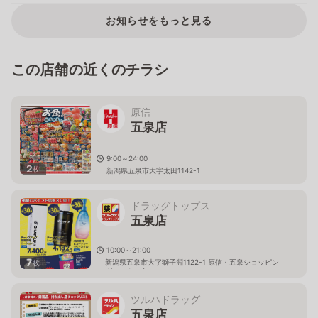
お知らせをもっと見る
この店舗の近くのチラシ
原信
五泉店
9:00～24:00
2
枚
新潟県五泉市大字太田1142-1
ドラッグトップス
五泉店
10:00～21:00
7
新潟県五泉市大字獅子淵1122-1 原信・五泉ショッピン
枚
グセンター内
ツルハドラッグ
五泉店