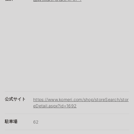
公式サイト
https://www.komeri.com/shop/storeSearch/stor
eDetail.aspx?id=1692
駐車場
62