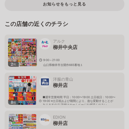
お知らせをもっと見る
この店舗の近くのチラシ
アルク
柳井中央店
9:00～21:00
2
枚
山口県柳井市古開作665番地１
洋服の青山
柳井店
■通常営業時間 平日：10:00〜19:00 土日祝日：10:00〜
19:00 ※土日祝および期間により、急な変動することが
8
枚
ありますので 詳細はホームページを確認ください
山口県柳井市南町三丁目6番3号
EDION
柳井店