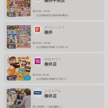
柳井中央店
9:00～21:00
2
枚
山口県柳井市古開作665番地１
ダイレックス
柳井
9:00～22:00
6
枚
山口県柳井市南町 5丁目3-10
ゆめタウン
柳井店
8:30-20:30
6
枚
山口県柳井市南町4丁目5-3
トライアル
柳井店
24時間（一部店舗除く）