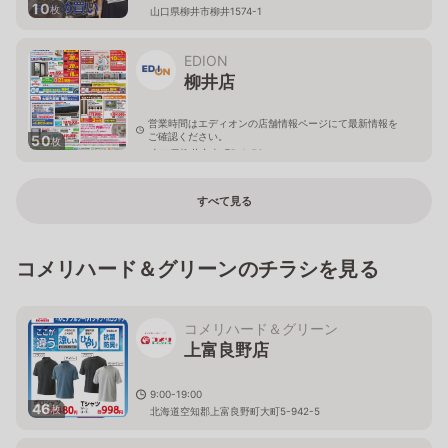
10
枚
山口県柳井市柳井1574-1
EDION
柳井店
営業時間はエディオンの店舗情報ページにて最新情報を
ご確認ください。
50
枚
山口県柳井市南町5-1-56
すべて見る
コメリハード＆グリーンのチラシを見る
コメリハード＆グリーン
上富良野店
9:00-19:00
46
枚
北海道空知郡上富良野町大町5-942-5