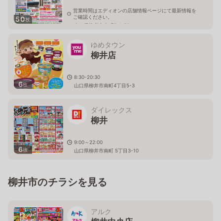
営業時間はエディオンの店舗情報ページにて最新情報を
ご確認ください。
50
枚
山口県柳井市南町5-1-56
ゆめタウン
柳井店
8:30-20:30
6
枚
山口県柳井市南町4丁目5-3
ダイレックス
柳井
9:00～22:00
6
枚
山口県柳井市南町 5丁目3-10
柳井市のチラシを見る
アルク