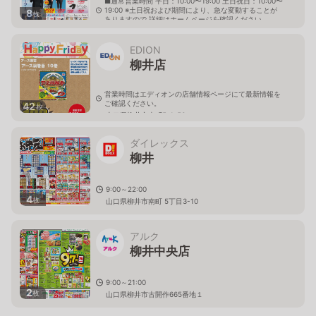
■通常営業時間 平日：10:00〜19:00 土日祝日：10:00〜
19:00 ※土日祝および期間により、急な変動することが
8
枚
ありますので 詳細はホームページを確認ください
山口県柳井市南町三丁目6番3号
EDION
柳井店
営業時間はエディオンの店舗情報ページにて最新情報を
ご確認ください。
42
枚
山口県柳井市南町5-1-56
ダイレックス
柳井
9:00～22:00
4
枚
山口県柳井市南町 5丁目3-10
アルク
柳井中央店
9:00～21:00
2
枚
山口県柳井市古開作665番地１