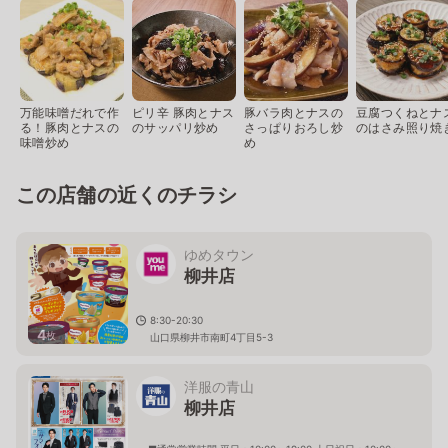
万能味噌だれで作
ピリ辛 豚肉とナス
豚バラ肉とナスの
豆腐つくねとナ
る！豚肉とナスの
のサッパリ炒め
さっぱりおろし炒
のはさみ照り焼
味噌炒め
め
この店舗の近くのチラシ
ゆめタウン
柳井店
8:30-20:30
4
枚
山口県柳井市南町4丁目5-3
洋服の青山
柳井店