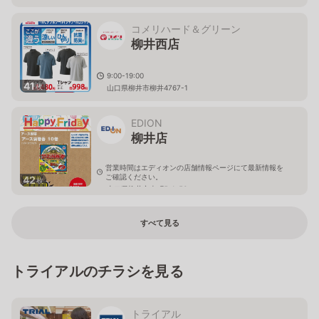
コメリハード＆グリーン
柳井西店
9:00-19:00
41
枚
山口県柳井市柳井4767-1
EDION
柳井店
営業時間はエディオンの店舗情報ページにて最新情報を
ご確認ください。
42
枚
山口県柳井市南町5-1-56
すべて見る
トライアルのチラシを見る
トライアル