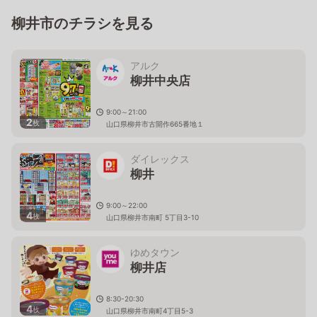
柳井市のチラシを見る
アルク
柳井中央店
9:00～21:00
2
枚
山口県柳井市古開作665番地１
ダイレックス
柳井
9:00～22:00
4
枚
山口県柳井市南町 5丁目3-10
ゆめタウン
柳井店
8:30-20:30
4
枚
山口県柳井市南町4丁目5-3