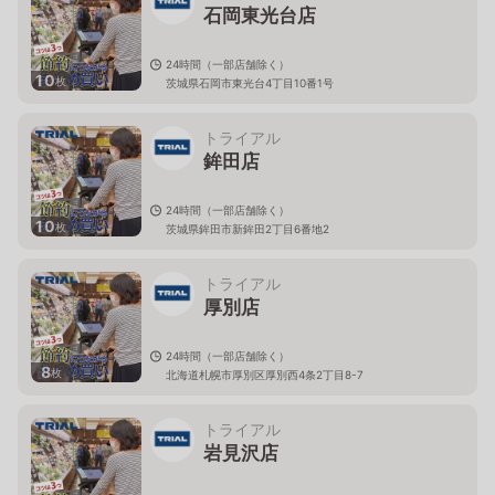
石岡東光台店
24時間（一部店舗除く）
10
枚
茨城県石岡市東光台4丁目10番1号
トライアル
鉾田店
24時間（一部店舗除く）
10
枚
茨城県鉾田市新鉾田2丁目6番地2
トライアル
厚別店
24時間（一部店舗除く）
8
枚
北海道札幌市厚別区厚別西4条2丁目8-7
トライアル
岩見沢店