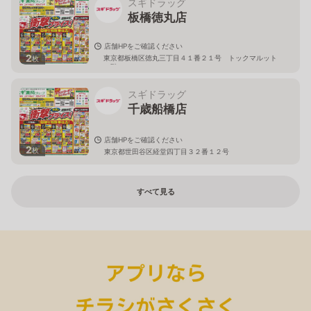
スギドラッグ
板橋徳丸店
店舗HPをご確認ください
2
東京都板橋区徳丸三丁目４１番２１号 トックマルット
枚
１階
スギドラッグ
千歳船橋店
店舗HPをご確認ください
2
枚
東京都世田谷区経堂四丁目３２番１２号
すべて見る