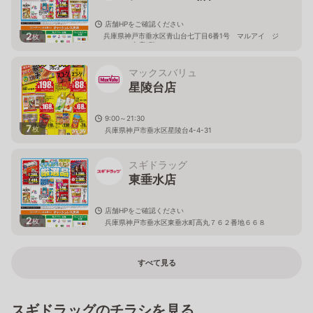
店舗HPをご確認ください
2
兵庫県神戸市垂水区青山台七丁目6番1号 マルアイ ジ
枚
ェームス山店1階
マックスバリュ
星陵台店
9:00～21:30
7
枚
兵庫県神戸市垂水区星陵台4-4-31
スギドラッグ
東垂水店
店舗HPをご確認ください
2
枚
兵庫県神戸市垂水区東垂水町高丸７６２番地６６８
すべて見る
スギドラッグのチラシを見る