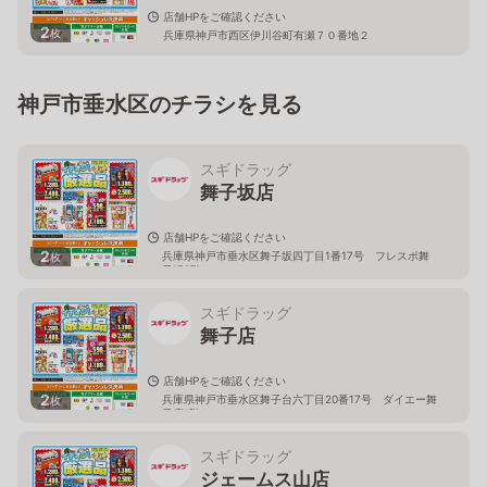
店舗HPをご確認ください
2
枚
兵庫県神戸市西区伊川谷町有瀬７０番地２
神戸市垂水区のチラシを見る
スギドラッグ
舞子坂店
店舗HPをご確認ください
2
兵庫県神戸市垂水区舞子坂四丁目1番17号 フレスポ舞
枚
子坂2階
スギドラッグ
舞子店
店舗HPをご確認ください
2
兵庫県神戸市垂水区舞子台六丁目20番17号 ダイエー舞
枚
子店1階
スギドラッグ
ジェームス山店