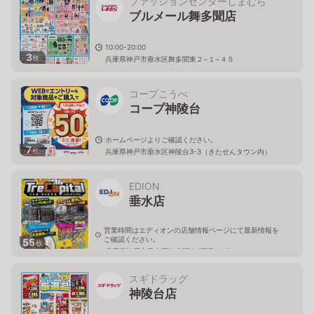
ファッションセンターしまむら
ブルメール舞多聞店
10:00-20:00
3
枚
兵庫県神戸市垂水区舞多聞東２−１−４５
コープこうべ
コープ神陵台
ホームページよりご確認ください。
7
枚
兵庫県神戸市垂水区神陵台3-3（きたせんタウン内）
EDION
垂水店
営業時間はエディオンの店舗情報ページにて最新情報を
ご確認ください。
55
枚
兵庫県神戸市垂水区舞多聞東2丁目1-45
スギドラッグ
神陵台店