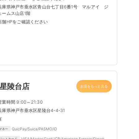
兵庫県神戸市垂水区青山台七丁目6番1号 マルアイ ジ
ェームス山店1階
店舗HPをご確認ください
 星陵台店
お店をもっと見る
営業時間 9:00～21:30
兵庫県神戸市垂水区星陵台4-4-31
有
QuicPay/Suica/PASMO/iD
マネー
VISA/Master Card/JCB/American Express/Diners
ジットカード