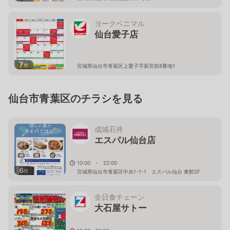
ヨークベニマル
仙台愛子店
7
枚
宮城県仙台市青葉区上愛子字新宮前8番地1
仙台市青葉区のチラシを見る
成城石井
エスパル仙台店
10:00 - 22:00
6
枚
宮城県仙台市青葉区中央1-1-1 エスパル仙台 東館2F
全日食チェーン
大石屋サトー