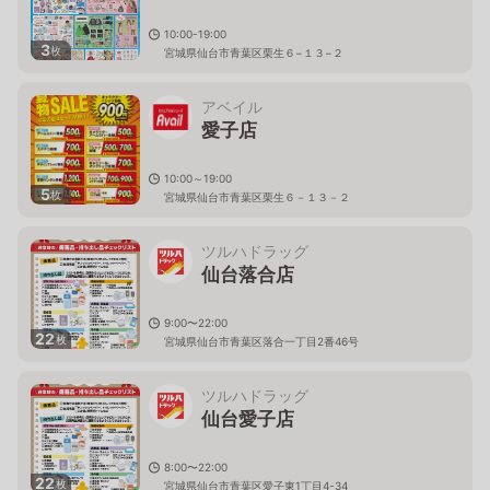
10:00-19:00
3
枚
宮城県仙台市青葉区栗生６−１３−２
アベイル
愛子店
10:00～19:00
5
枚
宮城県仙台市青葉区栗生６－１３－２
ツルハドラッグ
仙台落合店
9:00〜22:00
22
枚
宮城県仙台市青葉区落合一丁目2番46号
ツルハドラッグ
仙台愛子店
8:00〜22:00
22
枚
宮城県仙台市青葉区愛子東1丁目4-34