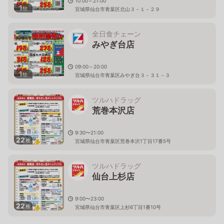
10:00～21:00
1
枚
宮城県仙台市青葉区北山３－１－２９
全日食チェーン
みやぎ台店
09:00～20:00
1
枚
宮城県仙台市青葉区みやぎ台３－３１－３
ツルハドラッグ
荒巻本沢店
9:30〜21:00
22
枚
宮城県仙台市青葉区荒巻本沢1丁目17番5号
ツルハドラッグ
仙台上杉店
9:00〜23:00
22
枚
宮城県仙台市青葉区上杉6丁目1番10号