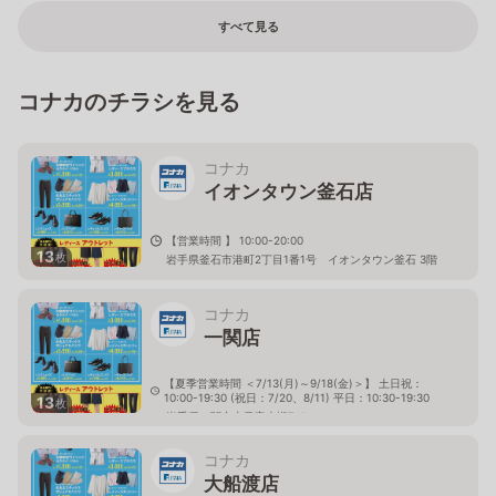
すべて見る
コナカのチラシを見る
コナカ
イオンタウン釜石店
【営業時間 】 10:00-20:00
13
枚
岩手県釜石市港町2丁目1番1号 イオンタウン釜石 3階
コナカ
一関店
【夏季営業時間 ＜7/13(月)～9/18(金)＞】 土日祝：
10:00-19:30 (祝日：7/20、8/11) 平日：10:30-19:30
13
枚
岩手県一関市山目字大槻7-1
コナカ
大船渡店