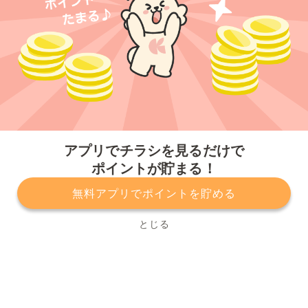
今すぐアプリをダウンロードする
アプリでチラシを見るだけで
ポイントが貯まる！
無料アプリでポイントを貯める
プライバシーポリシー
利用規約
運営会社
サービスに関してのお問い合わせ
チラシ掲載をお考えの方
とじる
Copyright© Kurashiru, Inc. All Rights Reserved.