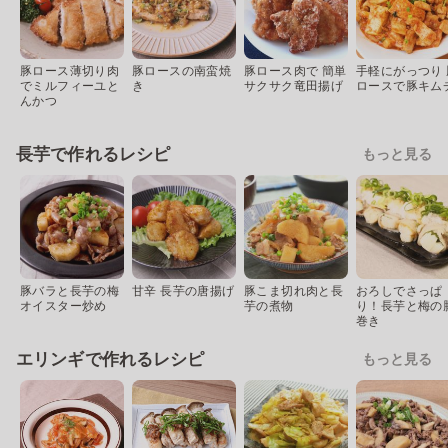
豚ロース薄切り肉
豚ロースの南蛮焼
豚ロース肉で 簡単
手軽にがっつり 
でミルフィーユと
き
サクサク竜田揚げ
ロースで豚キム
んかつ
長芋で作れるレシピ
もっと見る
豚バラと長芋の梅
甘辛 長芋の唐揚げ
豚こま切れ肉と長
おろしでさっぱ
オイスター炒め
芋の煮物
り！長芋と梅の
巻き
エリンギで作れるレシピ
もっと見る