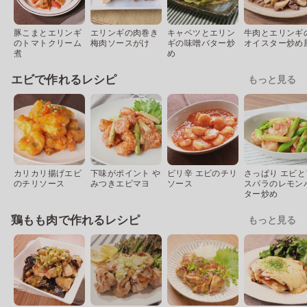
豚こまとエリンギ
エリンギの肉巻き
キャベツとエリン
牛肉とエリンギ
のトマトクリーム
梅肉ソースがけ
ギの味噌バター炒
オイスター炒め
煮
め
エビで作れるレシピ
もっと見る
カリカリ揚げエビ
下味がポイント や
ピリ辛 エビのチリ
さっぱり エビと
のチリソース
みつきエビマヨ
ソース
スパラのレモン
ター炒め
鶏もも肉で作れるレシピ
もっと見る