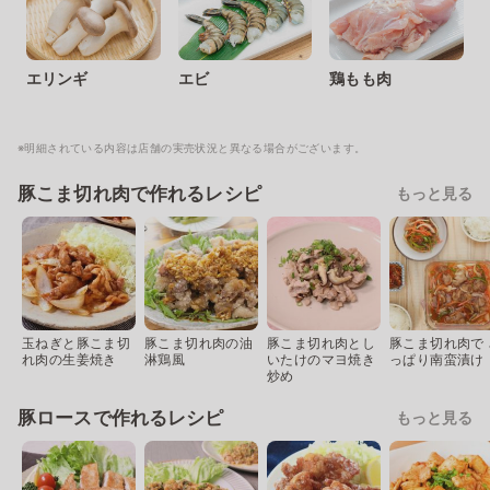
エリンギ
エビ
鶏もも肉
※明細されている内容は店舗の実売状況と異なる場合がございます。
豚こま切れ肉で作れるレシピ
もっと見る
玉ねぎと豚こま切
豚こま切れ肉の油
豚こま切れ肉とし
豚こま切れ肉で 
れ肉の生姜焼き
淋鶏風
いたけのマヨ焼き
っぱり南蛮漬け
炒め
豚ロースで作れるレシピ
もっと見る