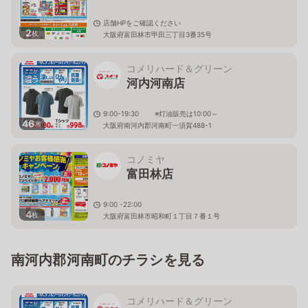
店舗HPをご確認ください
2
枚
大阪府富田林市甲田三丁目3番35号
コメリハード＆グリーン
河内河南店
9:00-19:30 ※灯油販売は10:00～
46
枚
大阪府南河内郡河南町一須賀488-1
コノミヤ
富田林店
9:00 -22:00
4
枚
大阪府富田林市昭和町１丁目７番１号
南河内郡河南町のチラシを見る
コメリハード＆グリーン