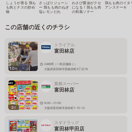
しょうが香る 鶏も
さっぱりジューシ
わさび醤油がクセ
鶏もも肉のイタ
も肉とナスの炒め
ー 鶏もも肉のねぎ
になる！鶏もも肉
アンステーキ
物
塩レモンだれ
の和風ソテー
この店舗の近くのチラシ
トライアル
富田林店
24時間（一部店舗除く）
10
枚
大阪府富田林市西板持町4丁目76
業務スーパー
富田林店
9:00～21:00
3
枚
大阪府富田林市若松町1-15-13
スギドラッグ
富田林甲田店