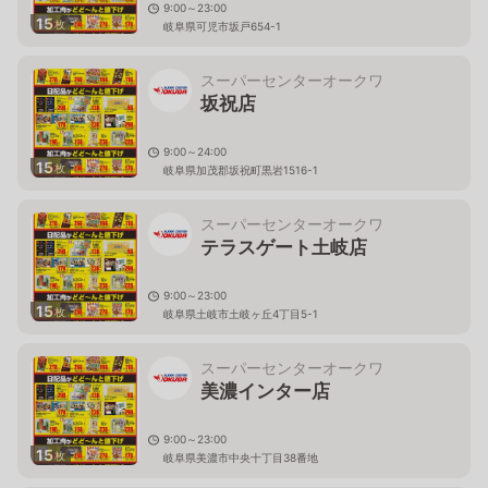
9:00～23:00
15
枚
岐阜県可児市坂戸654-1
スーパーセンターオークワ
坂祝店
9:00～24:00
15
枚
岐阜県加茂郡坂祝町黒岩1516-1
スーパーセンターオークワ
テラスゲート土岐店
9:00～23:00
15
枚
岐阜県土岐市土岐ヶ丘4丁目5-1
スーパーセンターオークワ
美濃インター店
9:00～23:00
15
枚
岐阜県美濃市中央十丁目38番地