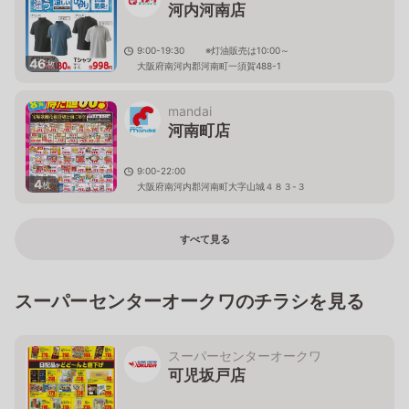
河内河南店
9:00-19:30 ※灯油販売は10:00～
46
枚
大阪府南河内郡河南町一須賀488-1
mandai
河南町店
9:00-22:00
4
枚
大阪府南河内郡河南町大字山城４８３-３
すべて見る
スーパーセンターオークワのチラシを見る
スーパーセンターオークワ
可児坂戸店