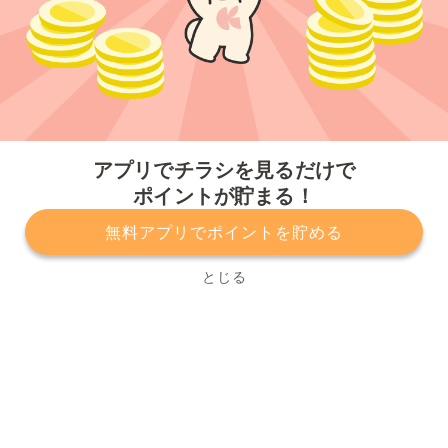
今すぐアプリをダウンロードする
アプリでチラシを見るだけで
ポイントが貯まる！
無料アプリでポイントを貯める
プライバシーポリシー
利用規約
運営会社
サービスに関してのお問い合わせ
チラシ掲載をお考えの方
とじる
Copyright© Kurashiru, Inc. All Rights Reserved.