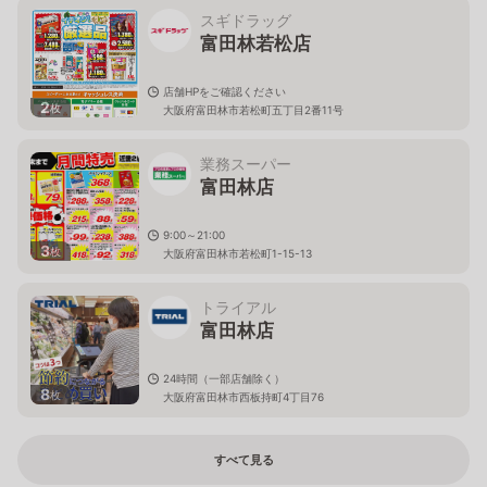
スギドラッグ
富田林若松店
店舗HPをご確認ください
2
枚
大阪府富田林市若松町五丁目2番11号
業務スーパー
富田林店
9:00～21:00
3
枚
大阪府富田林市若松町1-15-13
トライアル
富田林店
24時間（一部店舗除く）
8
枚
大阪府富田林市西板持町4丁目76
すべて見る