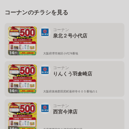
コーナンのチラシを見る
コーナン
泉北２号小代店
14
枚
大阪府堺市南区小代74番地
コーナン
りんくう羽倉崎店
14
枚
大阪府泉南郡田尻町嘉祥寺６０５番地の１
コーナン
西宮今津店
14
枚