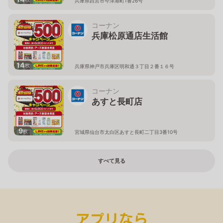
兵庫県西宮市今津港町1番26号
コーナン
兵庫松原通店生活館
14
枚
兵庫県神戸市兵庫区明和通３丁目２番１６号
コーナン
あすと長町店
9
枚
宮城県仙台市太白区あすと長町二丁目3番10号
すべて見る