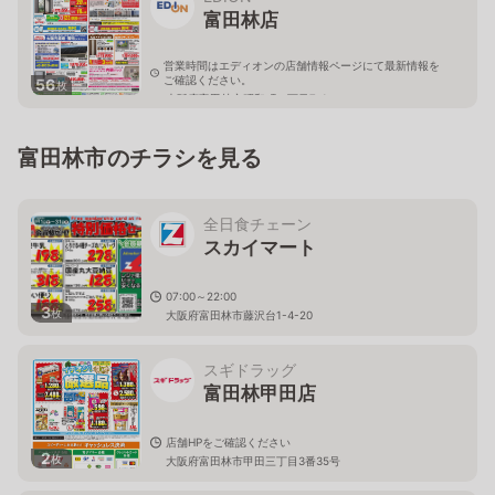
富田林店
営業時間はエディオンの店舗情報ページにて最新情報を
ご確認ください。
56
枚
大阪府富田林市昭和町１丁目7-1
富田林市のチラシを見る
全日食チェーン
スカイマート
07:00～22:00
3
枚
大阪府富田林市藤沢台1-4-20
スギドラッグ
富田林甲田店
店舗HPをご確認ください
2
枚
大阪府富田林市甲田三丁目3番35号