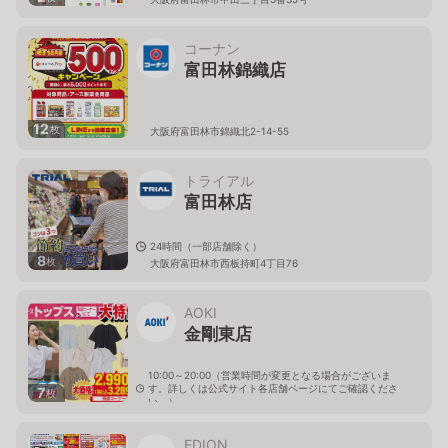
コーナン
富田林錦織店
12
枚
大阪府富田林市錦織北2-14-55
トライアル
富田林店
24時間（一部店舗除く）
8
枚
大阪府富田林市西板持町4丁目76
AOKI
金剛東店
10:00～20:00（営業時間が変更となる場合がございま
す。詳しくは公式サイト各店舗ページにてご確認くださ
7
枚
い。）
大阪府富田林市向陽台1-2-3
EDION