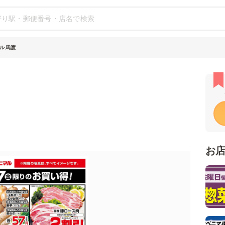
ル 馬渡
お