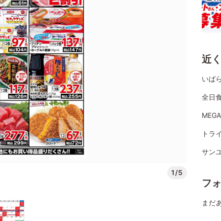
近
いば
全日
MEG
トラ
サン
1/5
フ
まだ