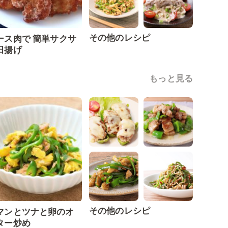
その他のレシピ
ース肉で 簡単サクサ
田揚げ
もっと見る
その他のレシピ
マンとツナと卵のオ
ター炒め