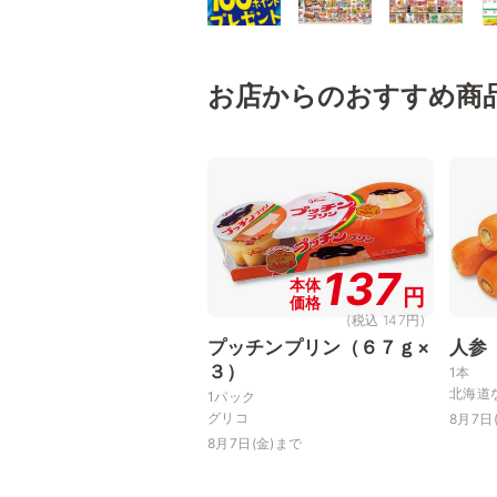
お店からのおすすめ商
137
本体
円
価格
(税込 147円)
プッチンプリン（６７ｇ×
人参
３）
1本
北海道
1パック
グリコ
8月7日
8月7日(金)まで