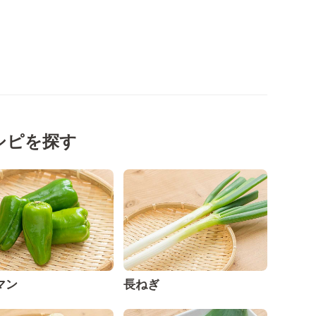
シピを探す
マン
長ねぎ