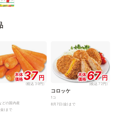
品
37
67
本体
本体
円
円
価格
価格
(税込 39円)
(税込 72円)
コロッケ
1コ
などの国内産
8月7日(金)まで
(金)まで